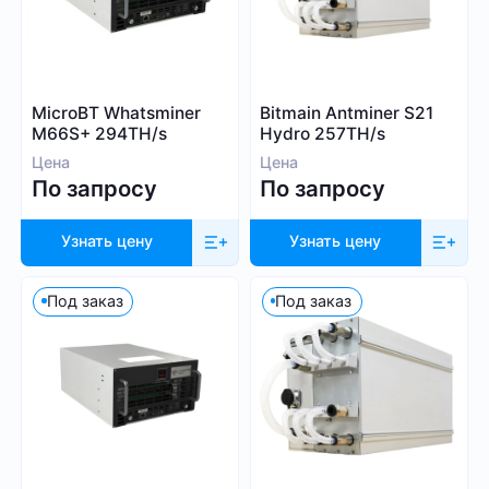
Blake (14r)
Криптовалюта
Handshake
Lyra2REv2
Bitcoin (BTC)
MicroBT Whatsminer
Bitmain Antminer S21
Cuckatoo31
BitcoinCash (BCH)
M66S+ 294TH/s
Hydro 257TH/s
Randomx
Цена
Цена
Dogecoin (DOGE)
По запросу
По запросу
SHA512256d
Litecoin (LTC)
Ethash4G
Kadena (KDA)
Узнать цену
Узнать цену
Nervos (CKB)
Ethereum (ETH)
Под заказ
Под заказ
DASH (DASH)
Посмотреть все
EthereumPoW (ETHW)
Kaspa (KAS)
Производитель
Zcash (ZEC)
Sia (SC)
Bitmain
ScPrime (SCP)