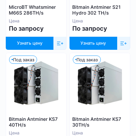
Whatsminer
MicroBT Whatsminer
Bitmain Antminer S21
Выбрать все
Handshake (HNS)
Canaan
M66S 286TH/s
Hydro 302 TH/s
Monacoin (MONA)
Iceriver
Цена
Цена
MWC-CT31 (MWC)
По запросу
По запросу
Innosilicon
Salvium (SAL)
iPollo
Radiant (RXD)
Узнать цену
Узнать цену
FusionSilicon
Bitcoin SV (BSV)
Dayun
Под заказ
Под заказ
Monero (XMR)
Посмотреть все
iBeLink
Ebang
Применить фильтры
Сбросить
Bitmain Antminer KS7
Bitmain Antminer KS7
40TH/s
30TH/s
Цена
Цена