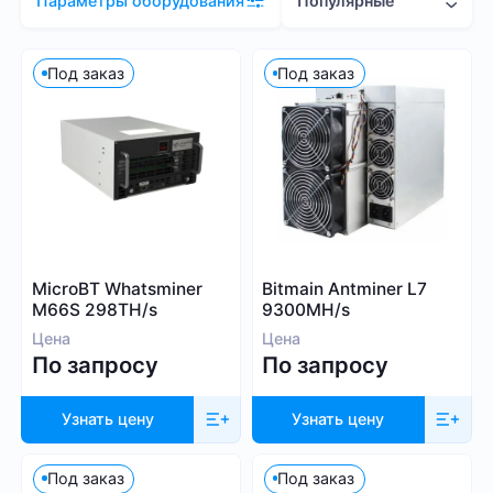
Популярные
Параметры оборудования
Цена (RUB)
Под заказ
Под заказ
1 000 – 200 000
Хэшрейт
MicroBT Whatsminer
Bitmain Antminer L7
TH/s
MH/s
GH/s
M66S 298TH/s
9300MH/s
Цена
Цена
По запросу
По запросу
Узнать цену
Узнать цену
Энергопотребление (Вт)
Под заказ
Под заказ