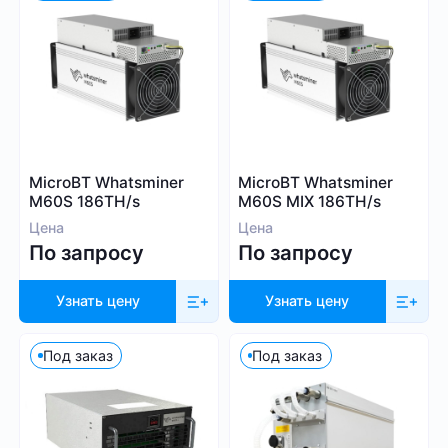
1 000
9 999
Алгоритм
MicroBT Whatsminer
MicroBT Whatsminer
M60S 186TH/s
M60S MIX 186TH/s
SHA-256
Цена
Цена
Scrypt
По запросу
По запросу
Kadena
Eaglesong
Узнать цену
Узнать цену
Ethash
X11
Под заказ
Под заказ
kHeavyHash
Sia
Посмотреть все
Equihash