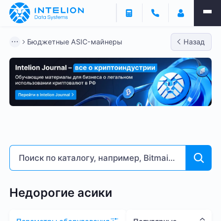
Фильтры
Бюджетные ASIC-майнеры
Назад
ASIC майнеры
Готовый бизнес
Контейнеры
Бюджетные ASIC-майнеры
Bitmain
Whatsminer
Доходность % годовых
5
233
Недорогие асики