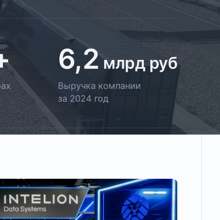
+
6,2
млрд руб
рах
Выручка компании
за 2024 год