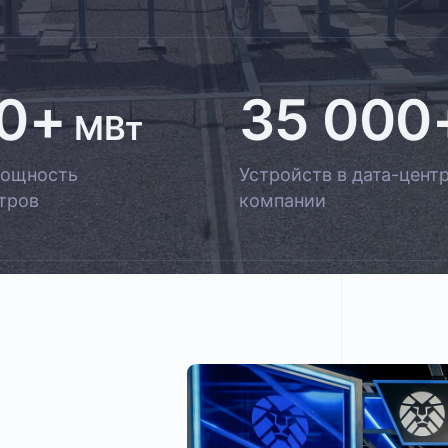
0+
35 000
МВт
ощность
Устройств в дата-⁠цент
тров
компании