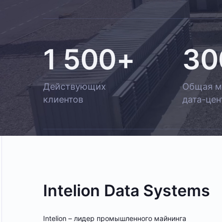
1 500+
30
Действующих
Общая м
клиентов
дата-цен
Intelion Data Systems
Intelion – лидер промышленного майнинга