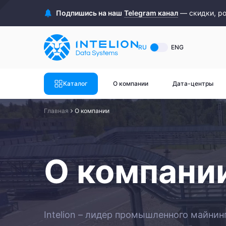
ASIC майнеры
Готовый 
Подпишись на наш
Telegram канал
— скидки, р
Готовый 
Bitmain
Готовый 
RU
ENG
Готовый 
Whatsminer
Готовый 
Каталог
О компании
Дата-центры
Goldshell
Готовый 
Главная
О компании
Готовый 
Canaan
Готовый 
Готовый 
Innosilicon
О компани
Готовый 
Iceriver
Готовый 
Готовый 
Смотреть весь каталог
Смотрет
Intelion – лидер промышленного майнин