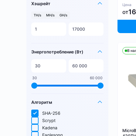
Хэшрейт
Цена
1
от
TH/s
MH/s
GH/s
В на
Энергопотребление (Вт)
30
60 000
Алгоритм
SHA-256
Scrypt
Kadena
Micro
Eaglesong
420TH