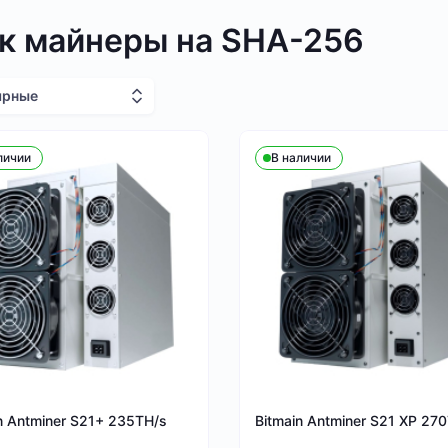
к майнеры на SHA-256
ярные
личии
В наличии
n Antminer S21+ 235TH/s
Bitmain Antminer S21 XP 27