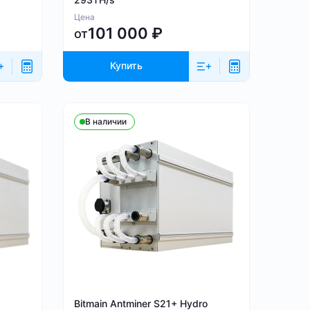
Цена
101 000
₽
от
Купить
В наличии
Bitmain Antminer S21+ Hydro