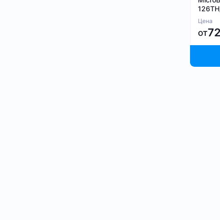
126TH
Цена
7
от