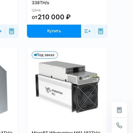
338TH/s
Цена
210 000
₽
от
Купить
Под заказ
34TH/s
MicroBT Whatsminer M61 182TH/s