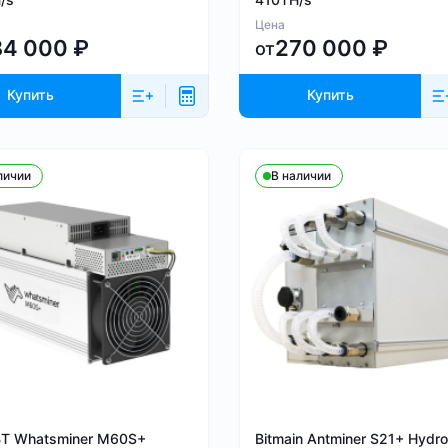
Цена
84 000
₽
270 000
₽
от
Купить
Купить
личии
В наличии
BT Whatsminer M60S+
Bitmain Antminer S21+ Hydro