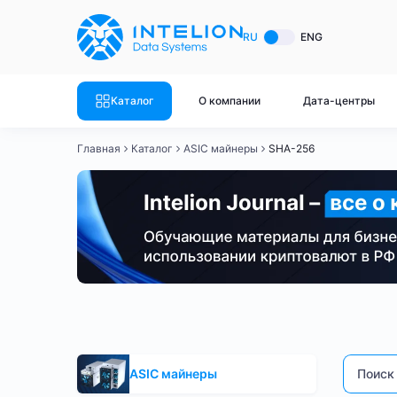
ASIC майнеры
Готовый 
RU
ENG
Готовый 
Bitmain
Готовый 
Каталог
О компании
Дата-центры
Готовый 
Whatsminer
Готовый 
Главная
Каталог
ASIC майнеры
SHA-256
Goldshell
Готовый 
Готовый 
Canaan
Готовый 
Готовый 
Innosilicon
Готовый 
Iceriver
Готовый 
SHA-256
Bitmain
Whatsminer
Antminer S21
Готовый 
Смотреть весь каталог
Смотрет
ASIC майнеры