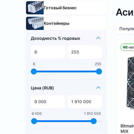
Готовый бизнес
Аси
Контейнеры
Попул
Доходность % годовых
В на
6
255
Цена (RUB)
9 000
1 910 000
Bitmai
MIX