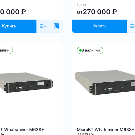
Цена
60 000
₽
270 000
₽
от
Купить
Купить
личии
В наличии
BT Whatsminer M63S+
MicroBT Whatsminer M63S+
/s
410TH/s