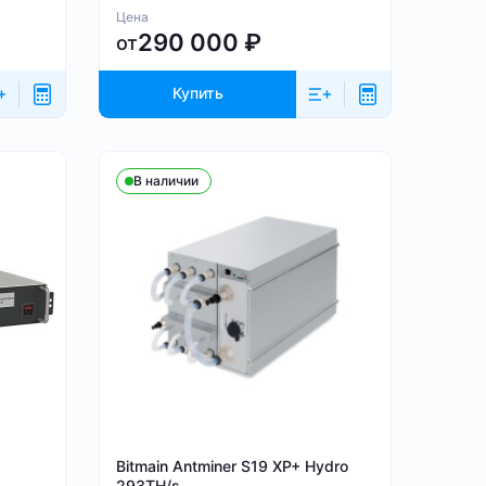
Цена
290 000
₽
от
Купить
В наличии
Bitmain Antminer S19 XP+ Hydro
293TH/s