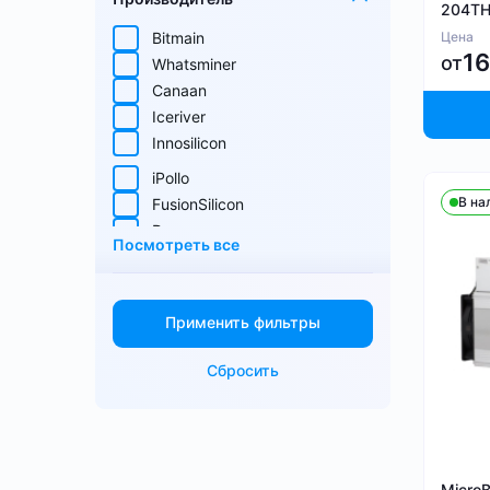
Zcash (ZEC)
204TH
Sia (SC)
Bitmain
Цена
ScPrime (SCP)
1
от
Whatsminer
Выбрать все
Handshake (HNS)
Canaan
Monacoin (MONA)
Iceriver
MWC-CT31 (MWC)
Innosilicon
Salvium (SAL)
iPollo
Radiant (RXD)
В на
FusionSilicon
Bitcoin SV (BSV)
Dayun
Monero (XMR)
Посмотреть все
iBeLink
Ebang
Применить фильтры
Сбросить
Micro