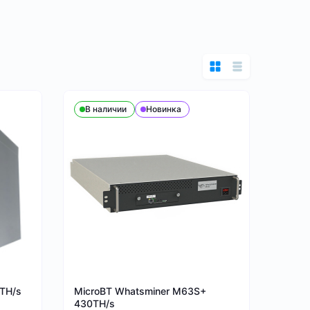
В наличии
Новинка
0TH/s
MicroBT Whatsminer M63S+
430TH/s