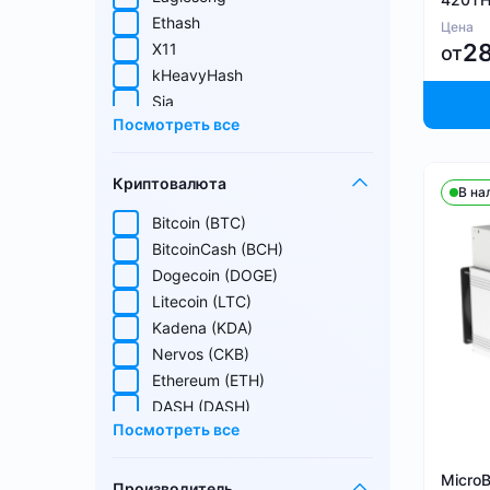
Ethash
Цена
2
X11
от
kHeavyHash
Sia
Посмотреть все
Equihash
Blake (14r)
Криптовалюта
Handshake
В на
Lyra2REv2
Bitcoin (BTC)
Cuckatoo31
BitcoinCash (BCH)
Randomx
Dogecoin (DOGE)
SHA512256d
Litecoin (LTC)
Ethash4G
Kadena (KDA)
Nervos (CKB)
Ethereum (ETH)
DASH (DASH)
Посмотреть все
EthereumPoW (ETHW)
Kaspa (KAS)
Micro
Производитель