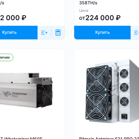
/s
358TH/s
Цена
62 000
₽
224 000
₽
от
Купить
Купить
личии
BT Whatsminer M50S
Bitmain Antminer S21 PRO 2