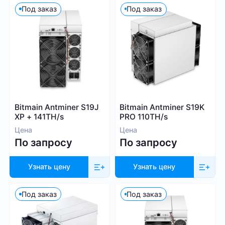
Под заказ
Под заказ
1 000
9 999
Алгоритм
SHA-256
Bitmain Antminer S19J
Bitmain Antminer S19K
XP + 141TH/s
PRO 110TH/s
Scrypt
Цена
Цена
Kadena
По запросу
По запросу
Eaglesong
Ethash
Узнать цену
Узнать цену
X11
kHeavyHash
Под заказ
Под заказ
Sia
Посмотреть все
Equihash