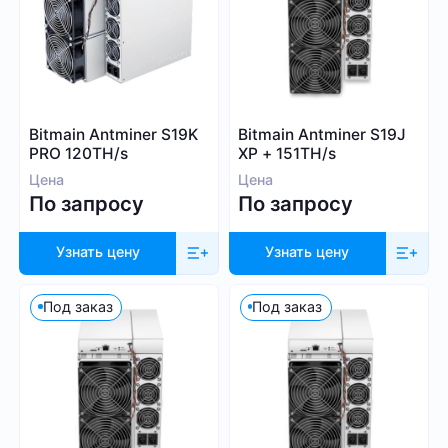
Blake (14r)
Криптовалюта
Handshake
Lyra2REv2
Bitcoin (BTC)
Cuckatoo31
BitcoinCash (BCH)
Bitmain Antminer S19K
Bitmain Antminer S19J
Randomx
Dogecoin (DOGE)
PRO 120TH/s
XP + 151TH/s
SHA512256d
Litecoin (LTC)
Цена
Цена
Ethash4G
По запросу
По запросу
Kadena (KDA)
Nervos (CKB)
Узнать цену
Узнать цену
Ethereum (ETH)
DASH (DASH)
Под заказ
Под заказ
Посмотреть все
EthereumPoW (ETHW)
Kaspa (KAS)
Производитель
Zcash (ZEC)
Sia (SC)
Bitmain
ScPrime (SCP)