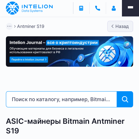
Фильтры
Antminer S19
Назад
ASIC майнеры
Готовый бизнес
Контейнеры
Antminer S19
Bitmain
Whatsminer
Antminer S21
Доходность % годовых
6
258
ASIC-майнеры Bitmain Antminer
S19