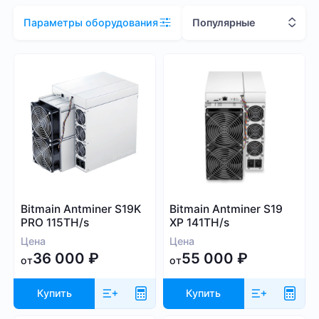
Цена (RUB)
Популярные
Параметры оборудования
1 000
2 081 000
Хэшрейт
TH/s
MH/s
GH/s
Bitmain Antminer S19K
Bitmain Antminer S19
PRO 115TH/s
XP 141TH/s
Цена
Цена
36 000
₽
55 000
₽
от
от
Купить
Купить
Энергопотребление (Вт)