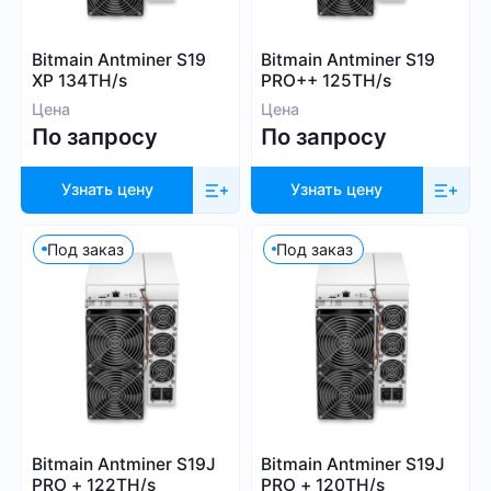
Whatsminer
Выбрать все
Handshake (HNS)
Canaan
Bitmain Antminer S19
Bitmain Antminer S19
Monacoin (MONA)
Iceriver
XP 134TH/s
PRO++ 125TH/s
MWC-CT31 (MWC)
Innosilicon
Цена
Цена
Salvium (SAL)
По запросу
По запросу
iPollo
Radiant (RXD)
FusionSilicon
Bitcoin SV (BSV)
Узнать цену
Узнать цену
Dayun
Monero (XMR)
Посмотреть все
iBeLink
Под заказ
Под заказ
Ebang
Применить фильтры
Сбросить
Bitmain Antminer S19J
Bitmain Antminer S19J
PRO + 122TH/s
PRO + 120TH/s