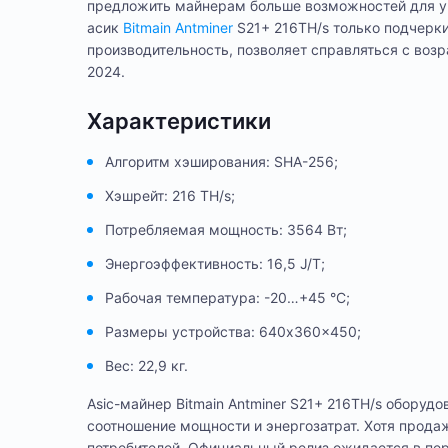
предложить майнерам больше возможностей для ув
асик
Bitmain Antminer
S21+ 216TH/s только подчерки
производительность, позволяет справляться с воз
2024.
Характеристики
Алгоритм хэширования: SHA-256;
Хэшрейт: 216 TH/s;
Потребляемая мощность: 3564 Вт;
Энергоэффективность: 16,5 J/T;
Рабочая температура: -20…+45 °C;
Размеры устройства: 640x360x450;
Вес: 22,9 кг.
Asic-майнер Bitmain Antminer S21+ 216TH/s обор
соотношение мощности и энергозатрат. Хотя прода
потребителей. Официальный релиз ожидается в пер