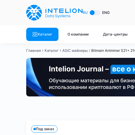
ASIC майнеры
Готовый 
RU
ENG
Готовый 
Bitmain
Готовый 
Каталог
О компании
Дата-центры
Готовый 
Whatsminer
Готовый 
Главная
Каталог
ASIC майнеры
Bitmain Antminer S21+ 2
Goldshell
Готовый 
Готовый 
Canaan
Готовый 
Готовый 
Innosilicon
Готовый 
Iceriver
Готовый 
Bitmain
Whatsminer
Antminer S21
Antminer S21
Готовый 
Смотреть весь каталог
Смотрет
Под заказ