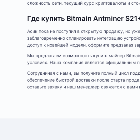
сложность сети, текущий курс криптовалюты и сто
Где купить Bitmain Antminer S21
Асик пока не поступил в открытую продажу, но уж
заблаговременно спланировать интеграцию устрой
доступ к новейшей модели, оформите предзаказ за
Мы предлагаем возможность купить майнер Bitmain
условиях. Наша компания является официальным п
Сотрудничая с нами, вы получите полный цикл под
обеспечение быстрой доставки после старта прода
оставьте заявку и наш менеджер свяжется с вами 
6 меся
Гарантия
Способ оплаты любого заказа вы можете выбрать при его оформ
Андрей
11 сентября 2025
После подтверждения заказа, с вами свяжется менеджер для 
SHA-2
Алгоритм
в одном из наших дата-центров
5.0
Bitcoi
Криптовалюта