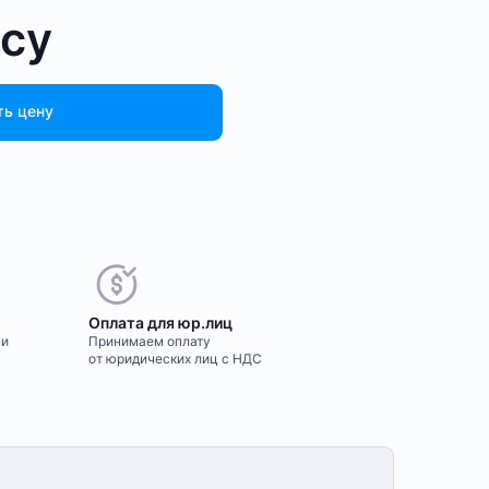
осу
ть цену
Оплата для юр.лиц
ми
Принимаем оплату
от юридических лиц с НДС