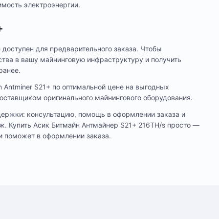
имость электроэнергии.
+
е доступен для предварительного заказа. Чтобы
ства в вашу майнинговую инфраструктуру и получить
ранее.
 Antminer S21+ по оптимальной цене на выгодных
оставщиком оригинального майнингового оборудования.
держки: консультацию, помощь в оформлении заказа и
ж. Купить Асик Битмайн Антмайнер S21+ 216TH/s просто —
и поможет в оформлении заказа.
цев
лении. Оплата производится только в рублях.
уточнения деталей доставки или размещения
Е
56
n (BTC)
BitcoinCash (BCH)