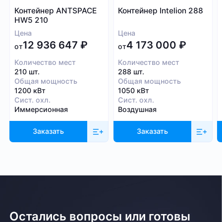
Заполните форму и мы свяжемся с вами в
Контейнер ANTSPACE
Контейнер Intelion 288
HW5 210
ближайшее время
Цена
Цена
Заказать звонок
12 936 647
₽
4 173 000
₽
от
от
Количество мест
Количество мест
210 шт.
288 шт.
Общая мощность
Общая мощность
1200 кВт
1050 кВт
Сист. охл.
Сист. охл.
Иммерсионная
Воздушная
Заказать
Заказать
Остались вопросы или готовы