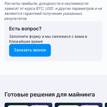
Расчеты прибыли, доходности и окупаемости
зависят от курса BTC, USD и других параметров и не
являются гарантией получения указанных
результатов
Есть вопрос?
Заполните форму и мы свяжемся с вами в
ближайшее время
Заказать звонок
270 шт.
Способ оплаты любого заказа вы можете выбрать
Количество мест
На этот товар пока нет отзывов
при его оформлении. Оплата производится только
1 000 кВт
Общая мощность
в рублях. После подтверждения заказа, с вами
свяжется менеджер для уточнения деталей
Готовые решения для майнинга
6 месяцев
Гарантия
доставки или размещения в одном из наших дата-
Желаете оставить отзыв?
центров
40
Футовка
Нам важно знать ваше мнение о популярном