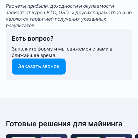
Расчеты прибыли, доходности и окупаемости
зависят от курса BTC, USD и других параметров и не
являются гарантией получения указанных
результатов
Есть вопрос?
Заполните форму и мы свяжемся с вами в
ближайшее время
Заказать звонок
6 месяцев
Способ оплаты любого заказа вы можете выбрать
Гарантия
На этот товар пока нет отзывов
при его оформлении. Оплата производится только
56 364 000 Вт
Энергопотребление
в рублях. После подтверждения заказа, с вами
свяжется менеджер для уточнения деталей
Готовые решения для майнинга
4 700 TH/s
Хэшрейт
доставки или размещения в одном из наших дата-
Желаете оставить отзыв?
центров
Нам важно знать ваше мнение о популярном
Есть вопрос?