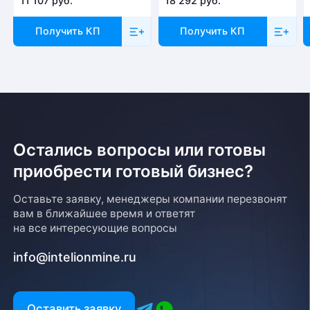
11 107 руб.
18 292 руб.
Отправка товара осуществляется с понедельника
Получить КП
Получить КП
по пятницу с 10-00 до 19-00. При получении товара
необходимо предоставить паспорт и квитанцию
об оплате. Сроки доставки уточняйте у менеджера
Остались вопросы или готовы
приобрести готовый бизнес?
Возврат товара
Оставьте заявку, менеджеры компании перезвонят
вам в ближайшее время и ответят
Для того, чтобы оформить возврат товара, клиенту
на все интересующие вопросы
необходимо связаться с менеджером, который
оформлял покупку. Возврат товара производится
info@intelionmine.ru
в соответствии с регламентом Компании после
проверки оборудования
Есть вопрос?
Оставить заявку