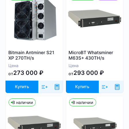
1 000
9 999
Алгоритм
Bitmain Antminer S21
MicroBT Whatsminer
XP 270TH/s
M63S+ 430TH/s
SHA-256
Цена
Цена
Scrypt
273 000
₽
293 000
₽
от
от
Kadena
Eaglesong
Купить
Купить
Ethash
X11
В наличии
В наличии
kHeavyHash
Sia
Посмотреть все
Equihash