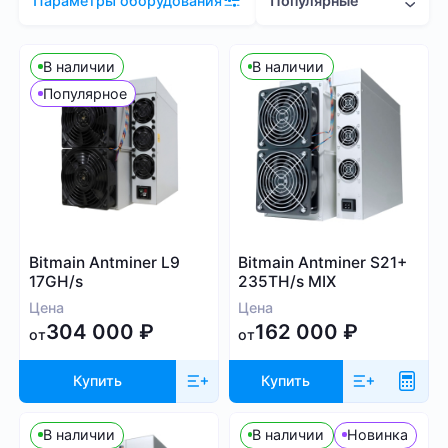
Популярные
Параметры оборудования
Цена (RUB)
В наличии
В наличии
Популярное
300 000
2 081 000
Хэшрейт
Bitmain Antminer L9
Bitmain Antminer S21+
TH/s
MH/s
GH/s
17GH/s
235TH/s MIX
Цена
Цена
304 000
₽
162 000
₽
от
от
Купить
Купить
Энергопотребление (Вт)
В наличии
В наличии
Новинка