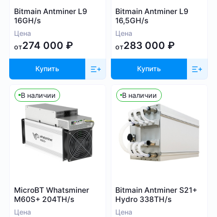
Whatsminer
Bitmain Antminer L9
Bitmain Antminer L9
Выбрать все
Handshake (HNS)
Canaan
16GH/s
16,5GH/s
Monacoin (MONA)
Iceriver
Цена
Цена
MWC-CT31 (MWC)
274 000
₽
283 000
₽
Innosilicon
от
от
Salvium (SAL)
iPollo
Radiant (RXD)
Купить
Купить
FusionSilicon
Bitcoin SV (BSV)
Dayun
В наличии
В наличии
Monero (XMR)
Посмотреть все
iBeLink
Ebang
Применить фильтры
Сбросить
MicroBT Whatsminer
Bitmain Antminer S21+
M60S+ 204TH/s
Hydro 338TH/s
Цена
Цена