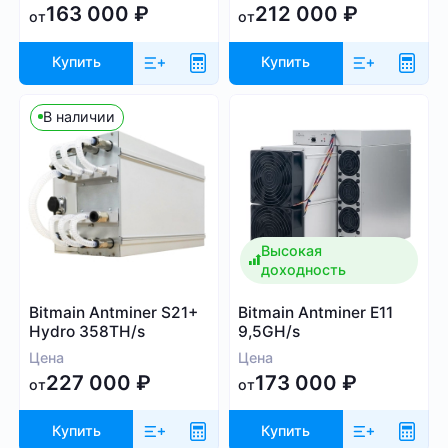
163 000
₽
212 000
₽
от
от
Купить
Купить
В наличии
Высокая
доходность
Bitmain Antminer S21+
Bitmain Antminer E11
Hydro 358TH/s
9,5GH/s
Цена
Цена
227 000
₽
173 000
₽
от
от
Купить
Купить