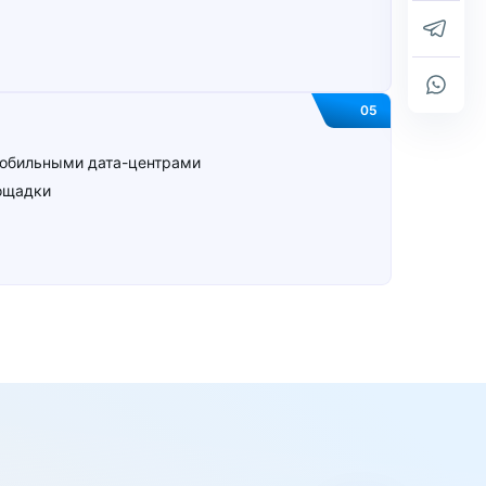
05
обильными дата-⁠центрами
лощадки