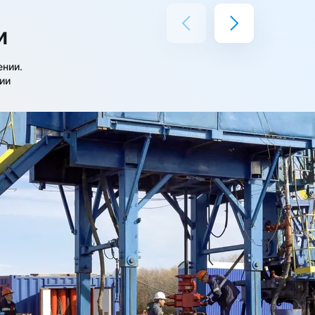
и
ении.
ии