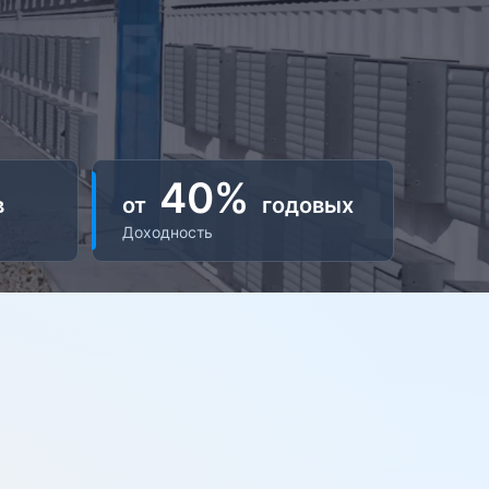
40%
в
от
годовых
Доходность