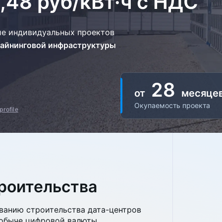
,48 руб/кВт·ч с НДС
ие индивидуальных проектов
айнинговой инфраструктуры
28
от
месяце
Окупаемость проекта
profile
роительства
ованию строительства дата-⁠центров
добыче цифровой валюты