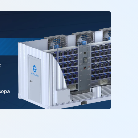
С
вора