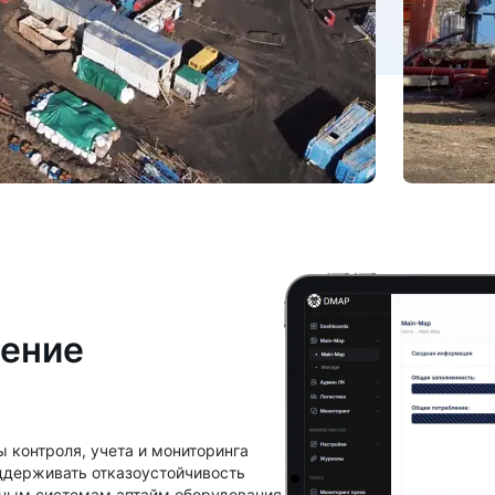
ение
ы контроля, учета и мониторинга
ддерживать отказоустойчивость
нным системам аптайм оборудования