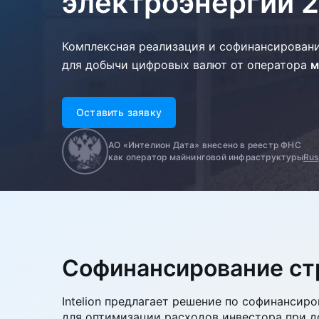
электроэнергии
2
Комплексная реализация и софинансирован
для добычи цифровых валют от оператора
м
Оставить заявку
АО «Интелион Дата» внесено в реестр ФНС
как оператор майнинговой инфраструктуры
Rus
Софинансирование ст
Intelion предлагает решение по софинансир
для оптимизации расходов инвестора при 