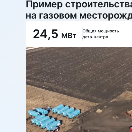
Пример строительства
на газовом месторожд
24,5
Общая мощность
МВт
дата-центра