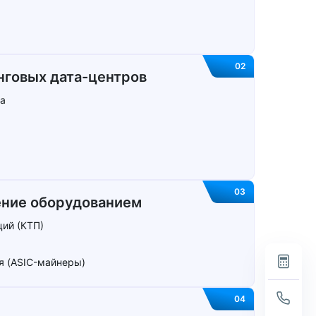
02
говых дата-⁠центров
ра
03
ние оборудованием
ий (КТП)
я
(ASIC-майнеры)
04