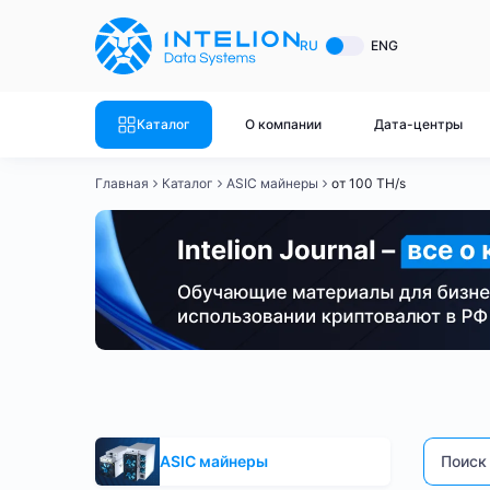
ASIC майнеры
Готовый 
RU
ENG
Готовый 
Bitmain
Готовый 
Каталог
О компании
Дата-центры
Готовый 
Whatsminer
Готовый 
Главная
Каталог
ASIC майнеры
от 100 TH/s
Goldshell
Готовый 
Готовый 
Canaan
Готовый 
Готовый 
Innosilicon
Готовый 
Iceriver
Готовый 
от 100 TH/s
Bitmain
Whatsminer
Antminer S21
Готовый 
Смотреть весь каталог
Смотрет
ASIC майнеры