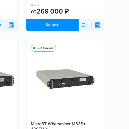
Цена
269 000
₽
от
Купить
В наличии
MicroBT Whatsminer M63S+
420TH/s