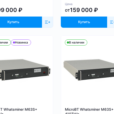
Цена
99 000
₽
159 000
₽
от
Купить
Купить
личии
Новинка
В наличии
BT Whatsminer M63S+
MicroBT Whatsminer M63S+
/s
410TH/s