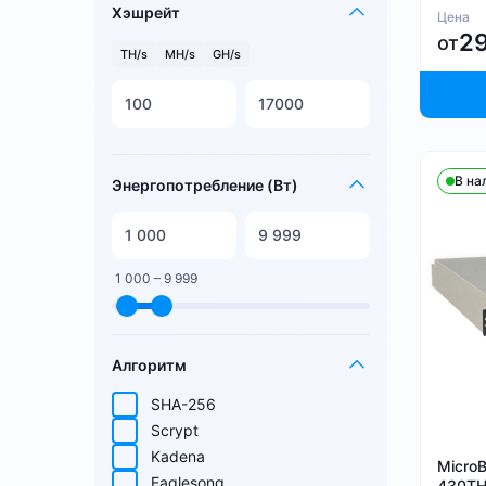
Хэшрейт
Цена
2
от
TH/s
MH/s
GH/s
В на
Энергопотребление (Вт)
1 000 – 9 999
Алгоритм
SHA-256
Scrypt
Kadena
Micro
Eaglesong
430TH