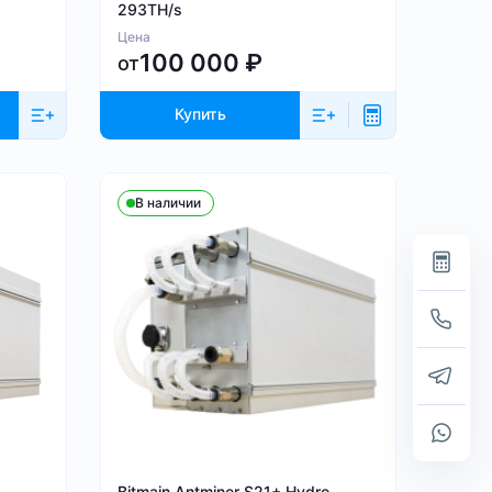
293TH/s
Цена
100 000
₽
от
Купить
В наличии
Bitmain Antminer S21+ Hydro