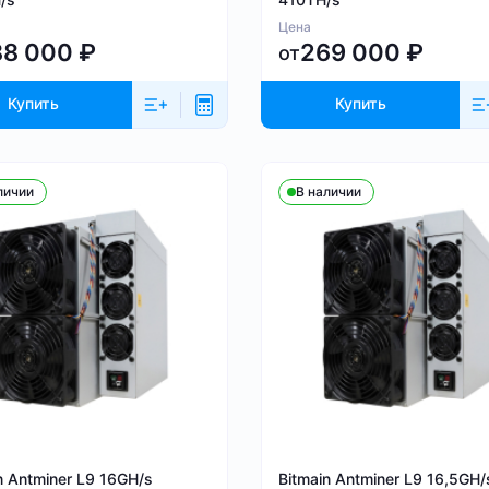
Цена
88 000
₽
269 000
₽
от
Купить
Купить
личии
В наличии
n Antminer L9 16GH/s
Bitmain Antminer L9 16,5GH/