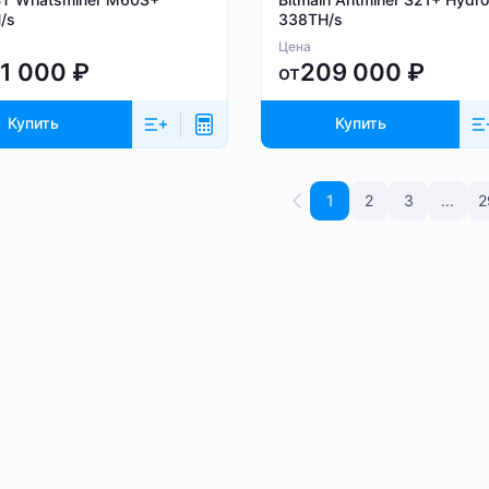
/s
338TH/s
Цена
61 000
₽
209 000
₽
от
Купить
Купить
1
2
3
...
2
сики