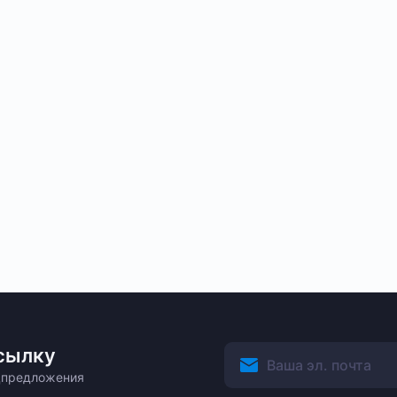
сылку
ецпредложения