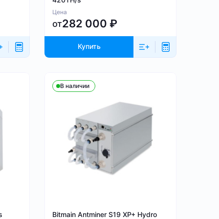
Цена
282 000
₽
от
Купить
В наличии
s
Bitmain Antminer S19 XP+ Hydro