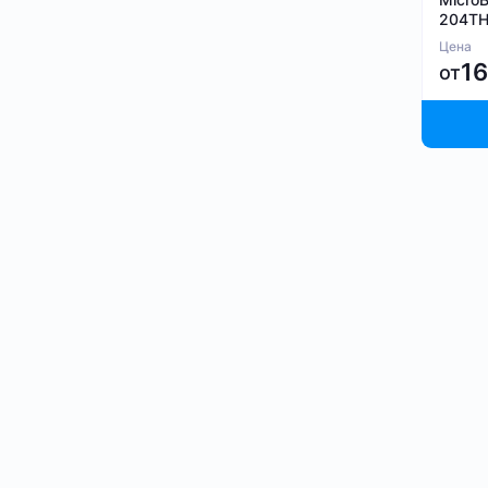
204TH
Цена
1
от
Купить а