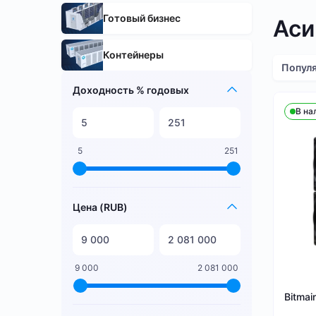
Готовый бизнес
Аси
Контейнеры
Попул
Доходность % годовых
В на
5
251
Цена (RUB)
9 000
2 081 000
Bitmai