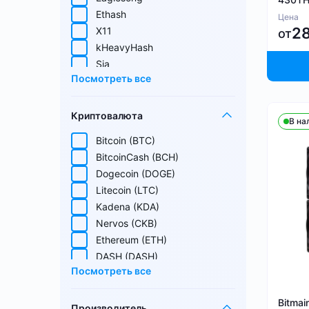
Ethash
Цена
2
X11
от
kHeavyHash
Sia
Посмотреть все
Equihash
Blake (14r)
Криптовалюта
Handshake
В на
Lyra2REv2
Bitcoin (BTC)
Cuckatoo31
BitcoinCash (BCH)
Randomx
Dogecoin (DOGE)
SHA512256d
Litecoin (LTC)
Ethash4G
Kadena (KDA)
Nervos (CKB)
Ethereum (ETH)
DASH (DASH)
Посмотреть все
EthereumPoW (ETHW)
Kaspa (KAS)
Bitmai
Производитель