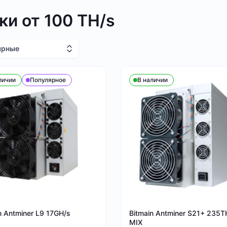
ки от 100 TH/s
ярные
личии
Популярное
В наличии
n Antminer L9 17GH/s
Bitmain Antminer S21+ 235T
MIX