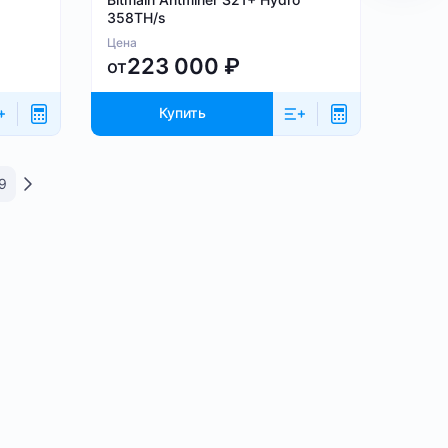
358TH/s
Цена
223 000
₽
от
Купить
9