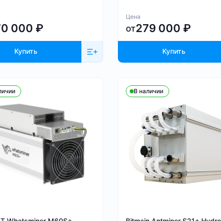
Цена
70 000
₽
279 000
₽
от
Купить
Купить
личии
В наличии
BT Whatsminer M60S+
Bitmain Antminer S21+ Hydro