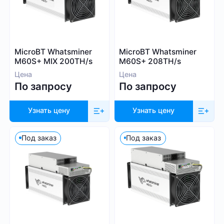
Blake (14r)
Криптовалюта
Handshake
Lyra2REv2
Bitcoin (BTC)
MicroBT Whatsminer
MicroBT Whatsminer
Cuckatoo31
BitcoinCash (BCH)
M60S+ MIX 200TH/s
M60S+ 208TH/s
Randomx
Цена
Цена
Dogecoin (DOGE)
По запросу
По запросу
SHA512256d
Litecoin (LTC)
Ethash4G
Kadena (KDA)
Узнать цену
Узнать цену
Nervos (CKB)
Ethereum (ETH)
Под заказ
Под заказ
DASH (DASH)
Посмотреть все
EthereumPoW (ETHW)
Kaspa (KAS)
Производитель
Zcash (ZEC)
Sia (SC)
Bitmain
ScPrime (SCP)