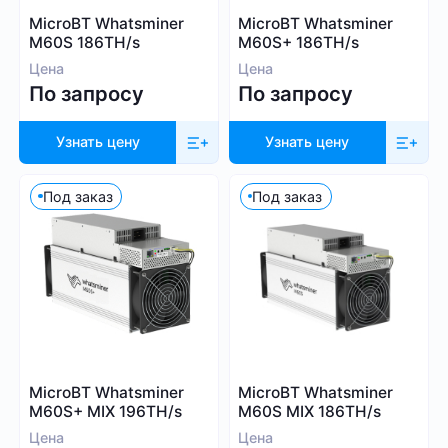
Whatsminer
MicroBT Whatsminer
MicroBT Whatsminer
Выбрать все
Handshake (HNS)
Canaan
M60S 186TH/s
M60S+ 186TH/s
Monacoin (MONA)
Iceriver
Цена
Цена
MWC-CT31 (MWC)
По запросу
По запросу
Innosilicon
Salvium (SAL)
iPollo
Radiant (RXD)
Узнать цену
Узнать цену
FusionSilicon
Bitcoin SV (BSV)
Dayun
Под заказ
Под заказ
Monero (XMR)
Посмотреть все
iBeLink
Ebang
Применить фильтры
Сбросить
MicroBT Whatsminer
MicroBT Whatsminer
M60S+ MIX 196TH/s
M60S MIX 186TH/s
Цена
Цена