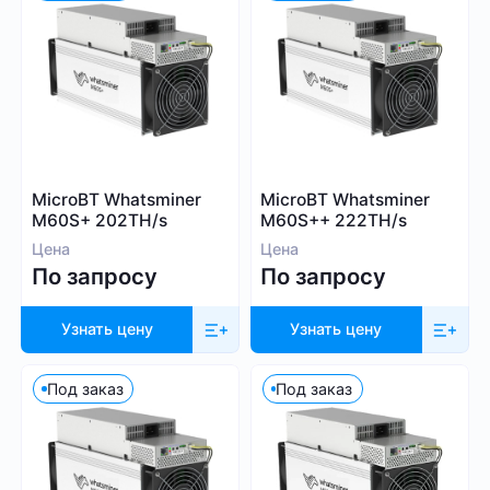
30
60 00
Алгоритм
MicroBT Whatsminer
MicroBT Whatsminer
M60S+ 202TH/s
M60S++ 222TH/s
SHA-256
Цена
Цена
Scrypt
По запросу
По запросу
Kadena
Eaglesong
Узнать цену
Узнать цену
Ethash
X11
Под заказ
Под заказ
kHeavyHash
Sia
Посмотреть все
Equihash