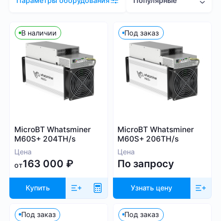
Популярные
Параметры оборудования
Цена (RUB)
В наличии
Под заказ
0
2 081 00
Хэшрейт
MicroBT Whatsminer
MicroBT Whatsminer
TH/s
MH/s
GH/s
M60S+ 204TH/s
M60S+ 206TH/s
Цена
Цена
163 000
₽
По запросу
от
Купить
Узнать цену
Энергопотребление (Вт)
Под заказ
Под заказ