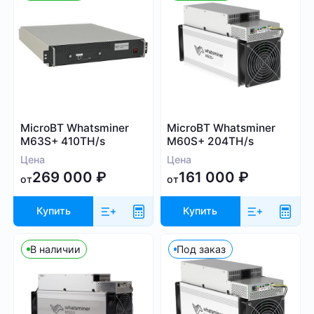
1 000
60 00
Алгоритм
MicroBT Whatsminer
MicroBT Whatsminer
M63S+ 410TH/s
M60S+ 204TH/s
SHA-256
Цена
Цена
Scrypt
269 000
₽
161 000
₽
от
от
Kadena
Eaglesong
Купить
Купить
Ethash
X11
В наличии
Под заказ
kHeavyHash
Sia
Посмотреть все
Equihash