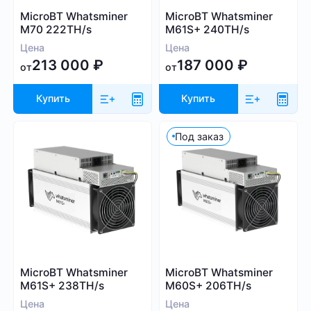
Whatsminer
MicroBT Whatsminer
MicroBT Whatsminer
Выбрать все
Handshake (HNS)
Canaan
M70 222TH/s
M61S+ 240TH/s
Monacoin (MONA)
Iceriver
Цена
Цена
MWC-CT31 (MWC)
213 000
₽
187 000
₽
Innosilicon
от
от
Salvium (SAL)
iPollo
Radiant (RXD)
Купить
Купить
FusionSilicon
Bitcoin SV (BSV)
Dayun
Под заказ
Monero (XMR)
Посмотреть все
iBeLink
Ebang
Применить фильтры
Сбросить
MicroBT Whatsminer
MicroBT Whatsminer
M61S+ 238TH/s
M60S+ 206TH/s
Цена
Цена