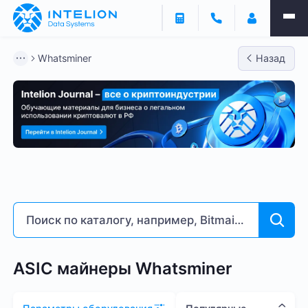
Фильтры
Whatsminer
Назад
ASIC майнеры
Готовый бизнес
Контейнеры
Whatsminer
Bitmain
Antminer S21
Antminer S2
Доходность % годовых
5
253
ASIC майнеры Whatsminer