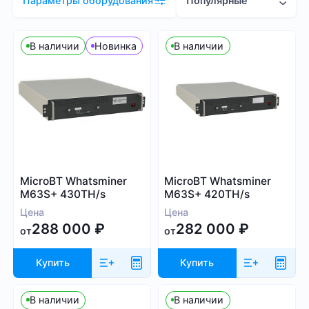
Популярные
Параметры оборудования
Цена (RUB)
В наличии
Новинка
В наличии
9 000
1 910 000
Хэшрейт
MicroBT Whatsminer
MicroBT Whatsminer
TH/s
MH/s
GH/s
M63S+ 430TH/s
M63S+ 420TH/s
Цена
Цена
288 000
₽
282 000
₽
от
от
Купить
Купить
Энергопотребление (Вт)
В наличии
В наличии