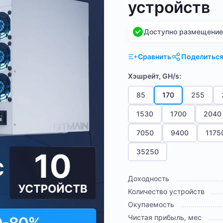
устройств
Доступно размещение н
Сравнить
Поделитьс
Хэшрейт, GH/s:
85
170
255
1530
1700
2040
7050
9400
1175
35250
Доходность
Количество устройств
Окупаемость
Чистая прибыль, мес