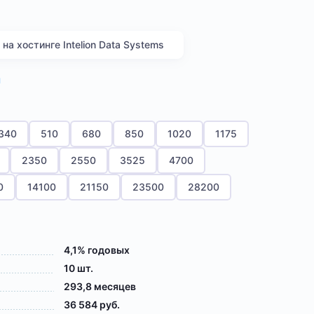
а хостинге Intelion Data Systems
я
340
510
680
850
1020
1175
2350
2550
3525
4700
0
14100
21150
23500
28200
4,1% годовых
10 шт.
293,8 месяцев
36 584 руб.