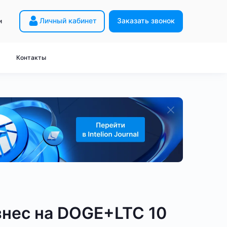
Личный кабинет
Заказать звонок
и
Майнинг с нуля
 HW5
Расчёт прибыли
Контакты
8
Академия Intelion
 HK3
Закон о майнинге
2
Словарь
 HD5
Вопрос-ответ
ейнеров
неры
Дорогие ASIC-майнеры
для Bitcoin
для KDA
- без контейнера
miner S21
Antminer T21
Antminer L9
от 200 TH/s
ый бизнес - BTC
Готовый бизнес - LTC
знес на DOGE+LTC 10