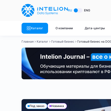
ASIC майнеры
Готовый 
RU
ENG
Готовый 
Bitmain
Готовый 
Каталог
О компании
Дата-центры
Готовый 
Whatsminer
Готовый 
Главная
Каталог
Готовый бизнес
Готовый бизнес на DO
Goldshell
Готовый 
Готовый 
Canaan
Готовый 
Готовый 
Innosilicon
Готовый 
Iceriver
Готовый 
Готовый бизнес - BTC
Готовый бизнес - LTC
Готов
Готовый 
Смотреть весь каталог
Смотрет
Под заказ
Новинка