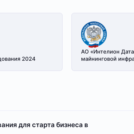
АО «Интелион Дата
дования 2024
майнинговой
инфра
ания для старта бизнеса в