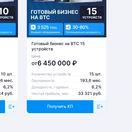
Готовый бизнес на BTC 15
Готов
устройств
устро
Цена
Цена
6 450 000
₽
1
от
от
10 шт.
15 шт.
Количество устройств
Количе
,6 мес.
193,6 мес.
Окупаемость
Окупа
6,2%
6,2%
Доходность, годовых
Доходн
14 руб.
33 321 руб.
Чистая прибыль, мес
Чистая
Получить КП