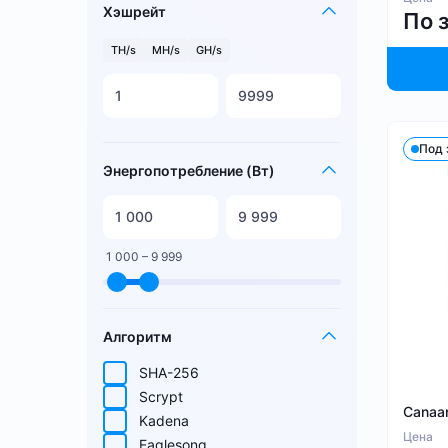
Хэшрейт
По 
TH/s
MH/s
GH/s
Под 
Энергопотребление (Вт)
1 000 – 9 999
Алгоритм
SHA-256
Scrypt
Canaa
Kadena
Цена
Eaglesong