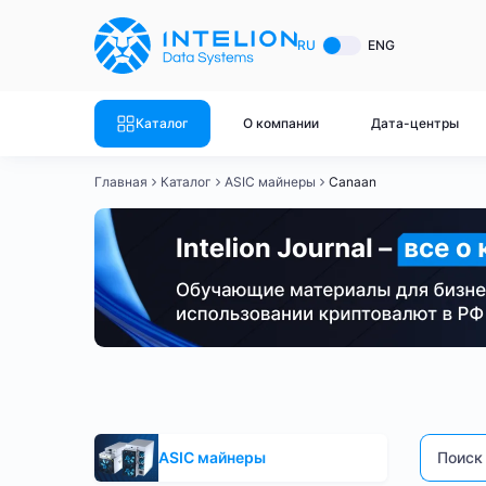
ASIC майнеры
Готовый 
RU
ENG
Готовый 
Bitmain
Готовый 
Каталог
О компании
Дата-центры
Готовый 
Whatsminer
Готовый 
Главная
Каталог
ASIC майнеры
Canaan
Goldshell
Готовый 
Готовый 
Canaan
Готовый 
Готовый 
Innosilicon
Готовый 
Iceriver
Готовый 
Canaan
Bitmain
Whatsminer
Antminer S21
An
Готовый 
Смотреть весь каталог
Смотрет
ASIC майнеры