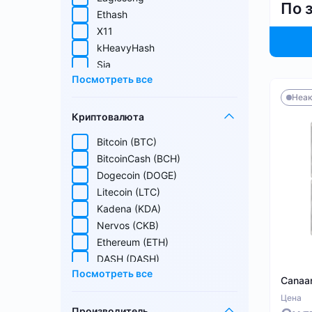
По 
Ethash
X11
kHeavyHash
Sia
Посмотреть все
Equihash
Неак
Blake (14r)
Криптовалюта
Handshake
Lyra2REv2
Bitcoin (BTC)
Cuckatoo31
BitcoinCash (BCH)
Randomx
Dogecoin (DOGE)
SHA512256d
Litecoin (LTC)
Ethash4G
Kadena (KDA)
Nervos (CKB)
Ethereum (ETH)
DASH (DASH)
Посмотреть все
EthereumPoW (ETHW)
Canaa
Kaspa (KAS)
Цена
Производитель