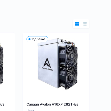
Под заказ
H/s
Canaan Avalon A16XP 282TH/s
Цена