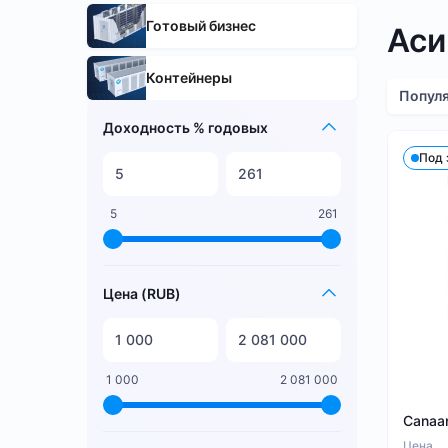
Готовый бизнес
Аси
Контейнеры
Попул
Доходность % годовых
Под 
5
261
Цена (RUB)
1 000
2 081 000
Canaa
Цена