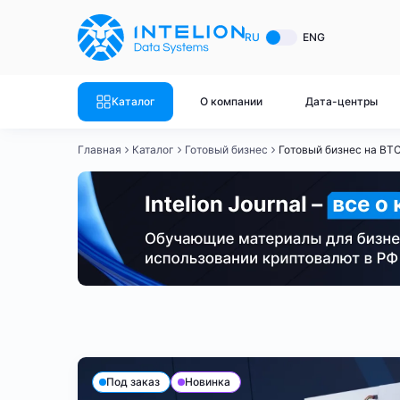
ASIC майнеры
Готовый 
RU
ENG
Готовый 
Bitmain
Готовый 
Каталог
О компании
Дата-центры
Готовый 
Whatsminer
Готовый 
Главная
Каталог
Готовый бизнес
Готовый бизнес на BTC
Goldshell
Готовый 
Готовый 
Canaan
Готовый 
Готовый 
Innosilicon
Готовый 
Iceriver
Готовый 
Готовый бизнес - BTC
Готовый бизнес - LTC
Готов
Готовый 
Смотреть весь каталог
Смотрет
Под заказ
Новинка