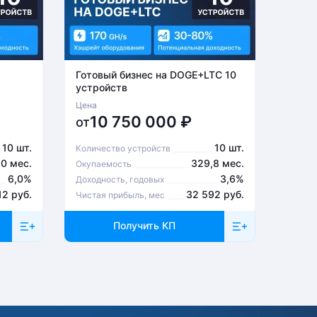
Готовый бизнес на DOGE+LTC 10
Готов
устройств
устро
Цена
Цена
10 750 000
₽
1
от
от
10 шт.
10 шт.
Количество устройств
Количе
,0 мес.
329,8 мес.
Окупаемость
Окупа
6,0%
3,6%
Доходность, годовых
Доходн
12 руб.
32 592 руб.
Чистая прибыль, мес
Чистая
Получить КП