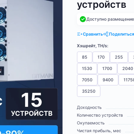
устройств
Доступно размещение н
Сравнить
Поделитьс
Хэшрейт, TH/s:
85
170
255
1530
1700
2040
7050
9400
1175
35250
Доходность
Количество устройств
Окупаемость
Чистая прибыль, мес