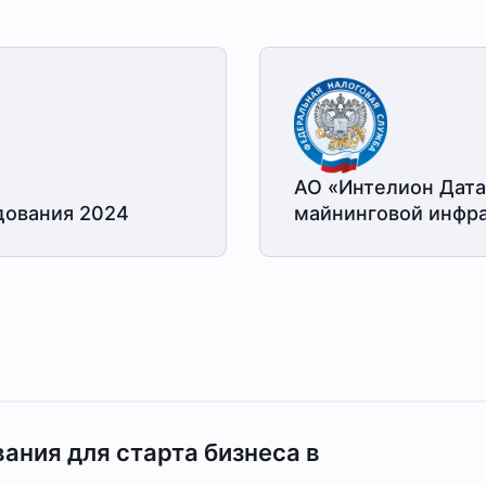
АО «Интелион Дата
дования 2024
майнинговой
инфра
ания для старта бизнеса в