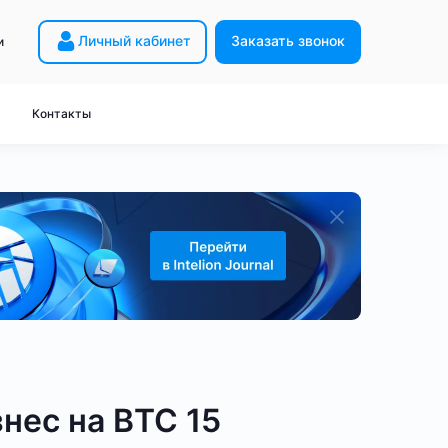
Личный кабинет
Заказать звонок
и
Майнинг с нуля
 HW5
Расчёт прибыли
Контакты
8
Академия Intelion
 HK3
Закон о майнинге
2
Словарь
 HD5
Вопрос-ответ
ейнеров
неры
Дорогие ASIC-майнеры
для Bitcoin
для KDA
- без контейнера
miner S21
Antminer T21
Antminer L9
от 200 TH/s
ый бизнес - BTC
Готовый бизнес - LTC
нес на BTC 15