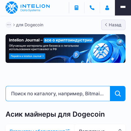
Фильтры
для Dogecoin
Назад
ASIC майнеры
Готовый бизнес
Контейнеры
для Dogecoin
Bitmain
Whatsminer
Antminer S2
Доходность % годовых
7
258
Асик майнеры для Dogecoin