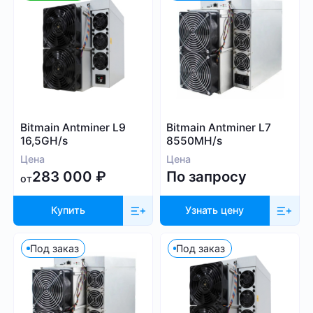
30
60 000
Алгоритм
Bitmain Antminer L9
Bitmain Antminer L7
16,5GH/s
8550MH/s
SHA-256
Цена
Цена
Scrypt
283 000
₽
По запросу
от
Kadena
Eaglesong
Купить
Узнать цену
Ethash
X11
Под заказ
Под заказ
kHeavyHash
Sia
Посмотреть все
Equihash