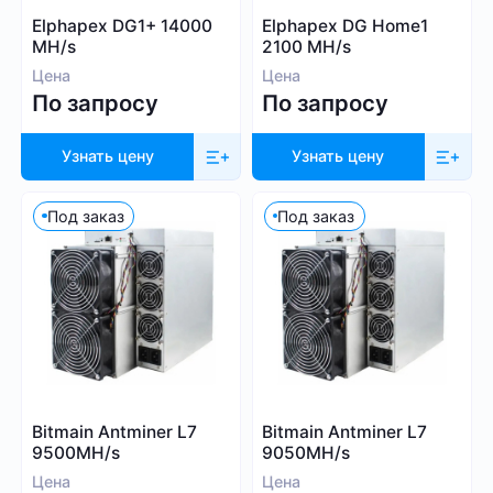
Whatsminer
Elphapex DG1+ 14000
Elphapex DG Home1
Выбрать все
Handshake (HNS)
Canaan
MH/s
2100 MH/s
Monacoin (MONA)
Iceriver
Цена
Цена
MWC-CT31 (MWC)
По запросу
По запросу
Innosilicon
Salvium (SAL)
iPollo
Radiant (RXD)
Узнать цену
Узнать цену
FusionSilicon
Bitcoin SV (BSV)
Dayun
Под заказ
Под заказ
Monero (XMR)
Посмотреть все
iBeLink
Ebang
Применить фильтры
Сбросить
Bitmain Antminer L7
Bitmain Antminer L7
9500MH/s
9050MH/s
Цена
Цена