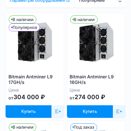
Популярные
Параметры оборудования
Цена (RUB)
В наличии
В наличии
Популярное
9 000
1 885 000
Хэшрейт
Bitmain Antminer L9
Bitmain Antminer L9
TH/s
MH/s
GH/s
17GH/s
16GH/s
Цена
Цена
304 000
₽
274 000
₽
от
от
Купить
Купить
Энергопотребление (Вт)
В наличии
Под заказ