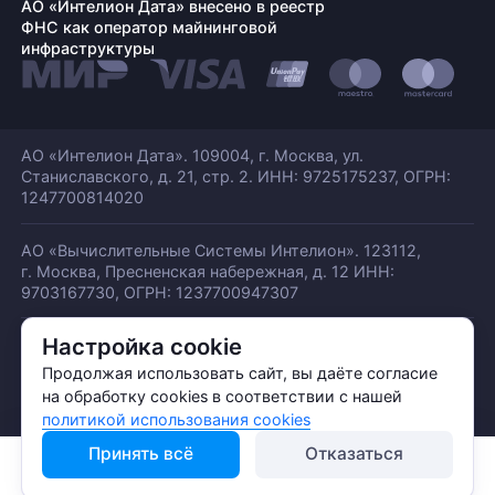
АО «Интелион Дата» внесено в реестр
ФНС как оператор майнинговой
инфраструктуры
АО «Интелион Дата». 109004, г. Москва, ул.
Станиславского,
д. 21, стр. 2. ИНН: 9725175237, ОГРН:
1247700814020
АО «Вычислительные Системы Интелион». 123112,
г. Москва, Пресненская набережная,
д. 12 ИНН:
9703167730, ОГРН: 1237700947307
Настройка cookie
© АО «ИНТЕЛИОН ДАТА» 2026
Политика обработки ПДн
Продолжая использовать сайт, вы даёте согласие
Политика конфиденциальности
на обработку cookies в соответствии с нашей
Политика использования куки
политикой использования cookies
Принять всё
Отказаться