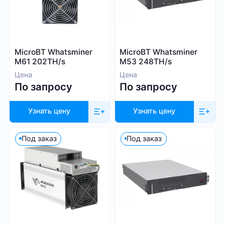
Blake (14r)
Криптовалюта
Handshake
Lyra2REv2
Bitcoin (BTC)
MicroBT Whatsminer
MicroBT Whatsminer
Cuckatoo31
BitcoinCash (BCH)
M61 202TH/s
M53 248TH/s
Randomx
Цена
Цена
Dogecoin (DOGE)
По запросу
По запросу
SHA512256d
Litecoin (LTC)
Ethash4G
Kadena (KDA)
Узнать цену
Узнать цену
Nervos (CKB)
Ethereum (ETH)
Под заказ
Под заказ
DASH (DASH)
Посмотреть все
EthereumPoW (ETHW)
Kaspa (KAS)
Производитель
Zcash (ZEC)
Sia (SC)
Bitmain
ScPrime (SCP)