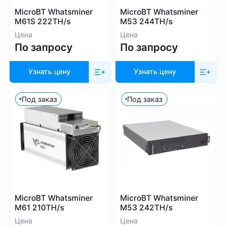
Whatsminer
MicroBT Whatsminer
MicroBT Whatsminer
Выбрать все
Handshake (HNS)
Canaan
M61S 222TH/s
M53 244TH/s
Monacoin (MONA)
Iceriver
Цена
Цена
MWC-CT31 (MWC)
По запросу
По запросу
Innosilicon
Salvium (SAL)
iPollo
Radiant (RXD)
Узнать цену
Узнать цену
FusionSilicon
Bitcoin SV (BSV)
Dayun
Под заказ
Под заказ
Monero (XMR)
Посмотреть все
iBeLink
Ebang
Применить фильтры
Сбросить
MicroBT Whatsminer
MicroBT Whatsminer
M61 210TH/s
M53 242TH/s
Цена
Цена