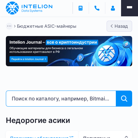
Фильтры
Бюджетные ASIC-майнеры
Назад
ASIC майнеры
Готовый бизнес
Контейнеры
Бюджетные ASIC-майнеры
Bitmain
Whatsminer
Доходность % годовых
5
261
Недорогие асики