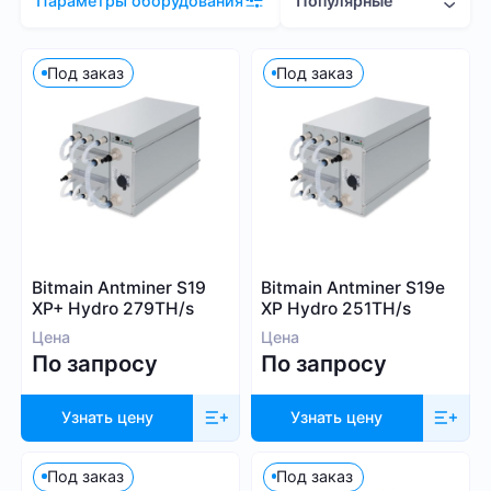
Популярные
Параметры оборудования
Цена (RUB)
Под заказ
Под заказ
1 000 – 200 000
Хэшрейт
Bitmain Antminer S19
Bitmain Antminer S19e
TH/s
MH/s
GH/s
XP+ Hydro 279TH/s
XP Hydro 251TH/s
Цена
Цена
По запросу
По запросу
Узнать цену
Узнать цену
Энергопотребление (Вт)
Под заказ
Под заказ