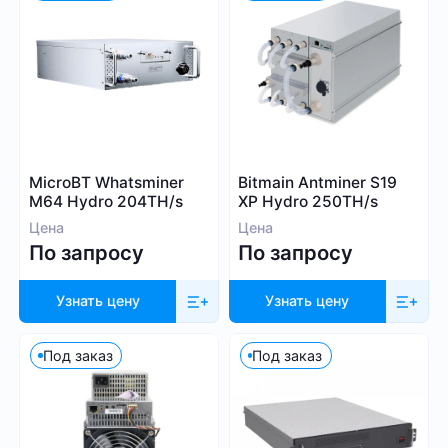
1 000
9 999
Алгоритм
MicroBT Whatsminer
Bitmain Antminer S19
M64 Hydro 204TH/s
XP Hydro 250TH/s
SHA-256
Цена
Цена
Scrypt
По запросу
По запросу
Kadena
Eaglesong
Узнать цену
Узнать цену
Ethash
X11
Под заказ
Под заказ
kHeavyHash
Sia
Посмотреть все
Equihash