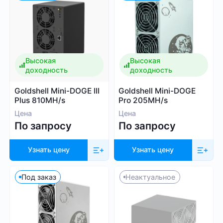
30
60 000
Высокая
Высокая
доходность
доходность
Алгоритм
Goldshell Mini-DOGE III
Goldshell Mini-DOGE
Plus 810MH/s
Pro 205MH/s
SHA-256
Цена
Цена
Scrypt
По запросу
По запросу
Kadena
Eaglesong
Узнать цену
Узнать цену
Ethash
X11
Под заказ
Неактуальное
kHeavyHash
Sia
Посмотреть все
Equihash