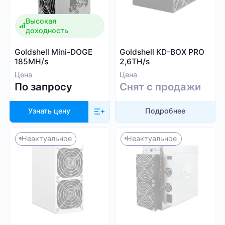
Blake (14r)
Высокая
Криптовалюта
Handshake
доходность
Lyra2REv2
Bitcoin (BTC)
Goldshell Mini-DOGE
Goldshell KD-BOX PRO
Cuckatoo31
BitcoinCash (BCH)
185MH/s
2,6TH/s
Randomx
Цена
Цена
Dogecoin (DOGE)
По запросу
Снят с продажи
SHA512256d
Litecoin (LTC)
Ethash4G
Kadena (KDA)
Узнать цену
Подробнее
Nervos (CKB)
Ethereum (ETH)
Неактуальное
Неактуальное
DASH (DASH)
Посмотреть все
EthereumPoW (ETHW)
Kaspa (KAS)
Производитель
Zcash (ZEC)
Sia (SC)
Bitmain
ScPrime (SCP)