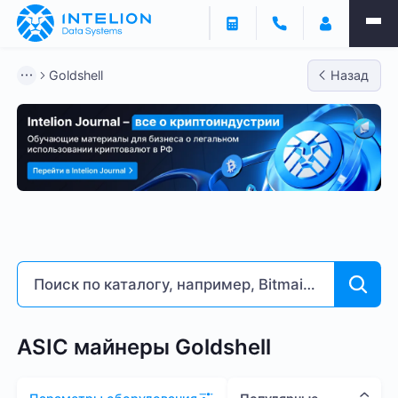
Фильтры
Goldshell
Назад
ASIC майнеры
Готовый бизнес
Контейнеры
Goldshell
Bitmain
Whatsminer
Antminer S21
Доходность % годовых
6
261
ASIC майнеры Goldshell