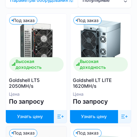
Популярные
Параметры оборудования
Цена (RUB)
Под заказ
Под заказ
0
2 081 000
Высокая
Высокая
доходность
доходность
Хэшрейт
Goldshell LT5
Goldshell LT LITE
TH/s
MH/s
GH/s
2050MH/s
1620MH/s
Цена
Цена
По запросу
По запросу
Узнать цену
Узнать цену
Энергопотребление (Вт)
Под заказ
Под заказ