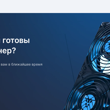
 готовы
нер?
т вам в ближайшее время