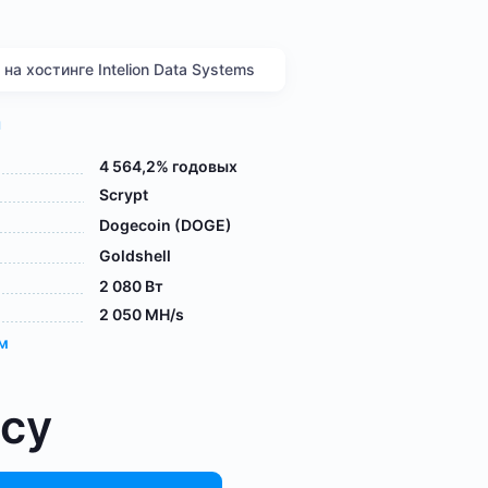
а хостинге Intelion Data Systems
я
4 564,2% годовых
Scrypt
Dogecoin (DOGE)
Goldshell
2 080 Вт
2 050 MH/s
ам
осу