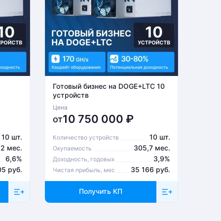
Готовый бизнес на DOGE+LTC 10
Готов
устройств
устро
Цена
Цена
10 750 000
₽
6
от
от
10 шт.
10 шт.
Количество устройств
Количе
,2 мес.
305,7 мес.
Окупаемость
Окупа
6,6%
3,9%
Доходность, годовых
Доходн
05 руб.
35 166 руб.
Чистая прибыль, мес
Чистая
Получить КП