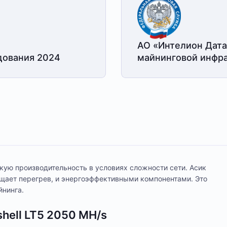
АО «Интелион Дата
дования 2024
майнинговой
инфра
окую производительность в условиях сложности сети. Асик
щает перегрев, и энергоэффективными компонентами. Это
йнинга.
hell LT5 2050 MH/s