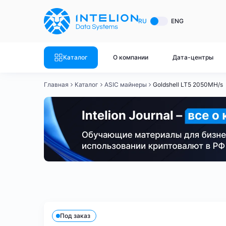
ASIC майнеры
Готовый 
RU
ENG
Готовый 
Bitmain
Готовый 
Каталог
О компании
Дата-центры
Готовый 
Whatsminer
Готовый 
Главная
Каталог
ASIC майнеры
Goldshell LT5 2050MH/s
Goldshell
Готовый 
Готовый 
Canaan
Готовый 
Готовый 
Innosilicon
Готовый 
Iceriver
Готовый 
Bitmain
Whatsminer
Antminer S21
Antminer S21
Готовый 
Смотреть весь каталог
Смотрет
Под заказ