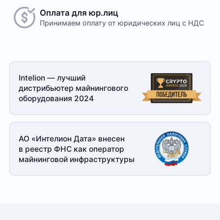
Оплата для юр.лиц
Принимаем оплату
от юридических лиц с НДС
Безналичный расчет
Это единственный способ оплаты в случае, если
Intelion — лучший
заказ оформляется на юридическое лицо.
дистрибьютер майнингового
При получении заказа необходимо иметь при себе
оборудования 2024
доверенность от организации-заказчика и паспорт
для удостоверения личности
Доставка
АО «Интелион Дата» внесен
в реестр ФНС как оператор
Отправка товара осуществляется с понедельника
майнинговой
инфраструктуры
по пятницу с 10-00 до 19-00. При получении товара
необходимо предоставить паспорт и квитанцию
об оплате. Сроки доставки уточняйте у менеджера