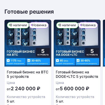
Готовые решения
Возврат товара
В наличии
Новинка
В наличии
Новинка
Для того, чтобы оформить возврат товара, клиенту
необходимо связаться с менеджером, который
оформлял покупку. Возврат товара производится
в соответствии с регламентом Компании после
проверки оборудования
Есть вопрос?
Заполните форму и мы свяжемся с вами в
Готовый бизнес на BTC
Готовый бизнес на
5 устройств
DOGE+LTC 5 устройств
ближайшее время
Цена
Цена
Заказать звонок
2 240 000
₽
5 600 000
₽
от
от
Количество устройств
Количество устройств
5 шт.
5 шт.