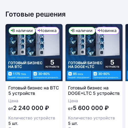
Готовые решения
Возврат товара
В наличии
Новинка
В наличии
Новинка
Для того, чтобы оформить возврат товара, клиенту
необходимо связаться с менеджером, который
оформлял покупку. Возврат товара производится
в соответствии с регламентом Компании после
проверки оборудования
Есть вопрос?
Заполните форму и мы свяжемся с вами в
Готовый бизнес на BTC
Готовый бизнес на
5 устройств
DOGE+LTC 5 устройств
ближайшее время
Цена
Цена
Заказать звонок
2 240 000
₽
5 600 000
₽
от
от
Количество устройств
Количество устройств
5 шт.
5 шт.