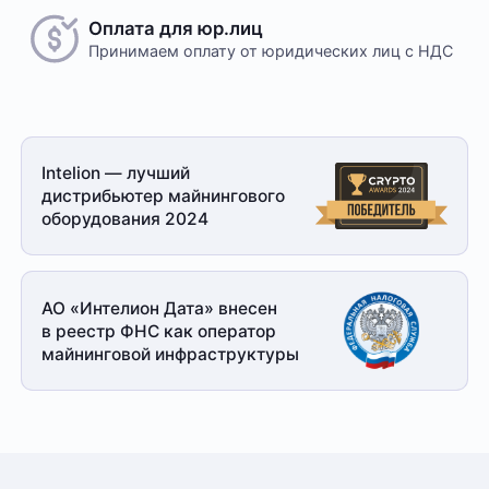
Оплата для юр.лиц
Принимаем оплату
от юридических лиц с НДС
Безналичный расчет
Это единственный способ оплаты в случае, если
Intelion — лучший
заказ оформляется на юридическое лицо.
дистрибьютер майнингового
При получении заказа необходимо иметь при себе
оборудования 2024
доверенность от организации-заказчика и паспорт
для удостоверения личности
Доставка
АО «Интелион Дата» внесен
в реестр ФНС как оператор
Отправка товара осуществляется с понедельника
майнинговой
инфраструктуры
по пятницу с 10-00 до 19-00. При получении товара
необходимо предоставить паспорт и квитанцию
об оплате. Сроки доставки уточняйте у менеджера