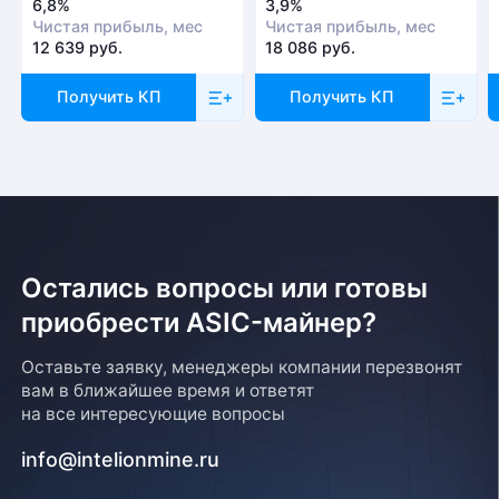
6,8%
3,9%
Чистая прибыль, мес
Чистая прибыль, мес
Доставка
12 639 руб.
18 086 руб.
Отправка товара осуществляется с понедельника
Получить КП
Получить КП
по пятницу с 10-00 до 19-00. При получении товара
необходимо предоставить паспорт и квитанцию
об оплате. Сроки доставки уточняйте у менеджера
Остались вопросы или готовы
приобрести ASIC-майнер?
Возврат товара
Оставьте заявку, менеджеры компании перезвонят
вам в ближайшее время и ответят
Для того, чтобы оформить возврат товара, клиенту
на все интересующие вопросы
необходимо связаться с менеджером, который
оформлял покупку. Возврат товара производится
info@intelionmine.ru
в соответствии с регламентом Компании после
проверки оборудования