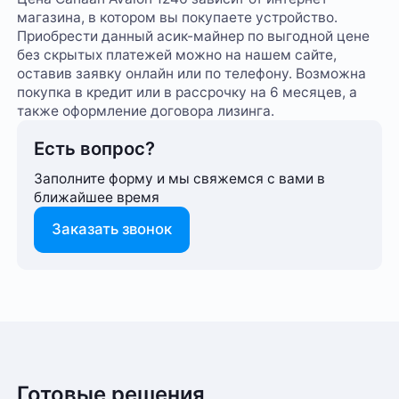
магазина, в котором вы покупаете устройство.
Приобрести данный асик-майнер по выгодной цене
без скрытых платежей можно на нашем сайте,
оставив заявку онлайн или по телефону. Возможна
покупка в кредит или в рассрочку на 6 месяцев, а
также оформление договора лизинга.
Есть вопрос?
Заполните форму и мы свяжемся с вами в
ближайшее время
Заказать звонок
SHA-256
Способ оплаты любого заказа вы можете выбрать
Алгоритм
На этот товар пока нет отзывов
при его оформлении. Оплата производится только
BitcoinCash (BCH)
Криптовалюта
в рублях. После подтверждения заказа, с вами
Bitcoin (BTC)
свяжется менеджер для уточнения деталей
Готовые решения