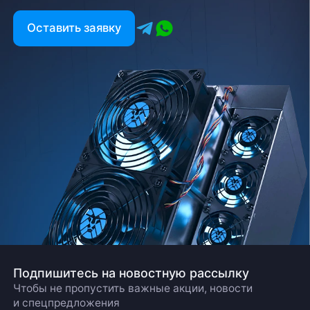
Есть вопрос?
Оставить заявку
Заполните форму и мы свяжемся с вами в
ближайшее время
Заказать звонок
Подпишитесь на новостную рассылку
Чтобы не пропустить важные акции, новости
и спецпредложения