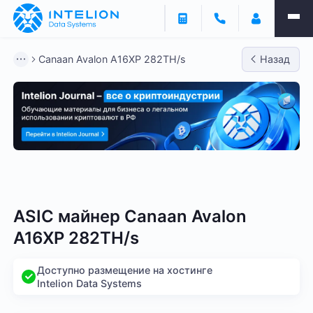
Canaan Avalon A16XP 282TH/s
Назад
Bitmain
Whatsminer
Antminer S21
Antminer S2
ASIC майнер Canaan Avalon
A16XP 282TH/s
Доступно размещение на хостинге
Intelion Data Systems