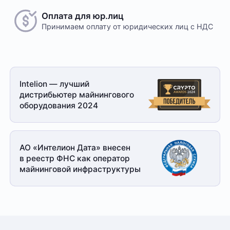
обговариваются индивидуально с менеджером
Оплата для юр.лиц
Принимаем оплату
от юридических лиц с НДС
Безналичный расчет
Это единственный способ оплаты в случае, если
Intelion — лучший
заказ оформляется на юридическое лицо.
дистрибьютер майнингового
При получении заказа необходимо иметь при себе
оборудования 2024
доверенность от организации-заказчика и паспорт
для удостоверения личности
Доставка
АО «Интелион Дата» внесен
в реестр ФНС как оператор
Отправка товара осуществляется с понедельника
майнинговой
инфраструктуры
по пятницу с 10-00 до 19-00. При получении товара
необходимо предоставить паспорт и квитанцию
об оплате. Сроки доставки уточняйте у менеджера