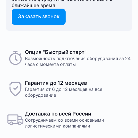
ближайшее время
Заказать звонок
Способ оплаты любого заказа вы можете выбрать
Опция "Быстрый старт"
На этот товар пока нет отзывов
при его оформлении. Оплата производится только
Возможность подключения оборудования за 24
часа с момента оплаты
в рублях. После подтверждения заказа, с вами
свяжется менеджер для уточнения деталей
доставки или размещения в одном из наших дата-
Желаете оставить отзыв?
Гарантия до 12 месяцев
центров
Нам важно знать ваше мнение о популярном
Гарантия от 6 до 12 месяцев на все
оборудовании для майнинга. Так мы улучшаем
оборудование
ассортимент нашего интернет-⁠магазина.
Оплата в офисе
Оставить отзыв
Оплата производится в офисе компании наличными
Доставка по всей России
в кассу компании. Доступна оплата сотруднику
Сотрудничаем со всеми основными
службы доставки при получении заказа. Доставка
логистическими компаниями
осуществляется транспортной компанией, условия