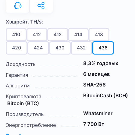
Хэшрейт, TH/s:
410
412
412
414
418
420
424
430
432
436
8,3% годовых
Доходность
6 месяцев
Гарантия
SHA-256
Алгоритм
BitcoinCash (BCH)
Криптовалюта
Bitcoin (BTC)
Whatsminer
Производитель
7 700 Вт
Энергопотребление