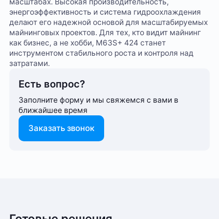
масштабах. Высокая производительность,
энергоэффективность и система гидроохлаждения
делают его надежной основой для масштабируемых
майнинговых проектов. Для тех, кто видит майнинг
как бизнес, а не хобби, M63S+ 424 станет
инструментом стабильного роста и контроля над
затратами.
Есть вопрос?
Заполните форму и мы свяжемся с вами в
ближайшее время
Заказать звонок
6 месяцев
Способ оплаты любого заказа вы можете выбрать
Гарантия
Илья Анохин
14 сентября 2025
при его оформлении. Оплата производится только
SHA-256
Алгоритм
в рублях. После подтверждения заказа, с вами
5.0
свяжется менеджер для уточнения деталей
Готовые решения
Bitcoin (BTC)