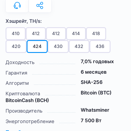
Хэшрейт, TH/s:
410
412
412
414
418
420
424
430
432
436
7,0% годовых
Доходность
6 месяцев
Гарантия
SHA-256
Алгоритм
Bitcoin (BTC)
Криптовалюта
BitcoinCash (BCH)
Whatsminer
Производитель
7 500 Вт
Энергопотребление