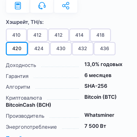
Хэшрейт, TH/s:
410
412
412
414
418
420
424
430
432
436
13,0% годовых
Доходность
6 месяцев
Гарантия
SHA-256
Алгоритм
Bitcoin (BTC)
Криптовалюта
BitcoinCash (BCH)
Whatsminer
Производитель
7 500 Вт
Энергопотребление