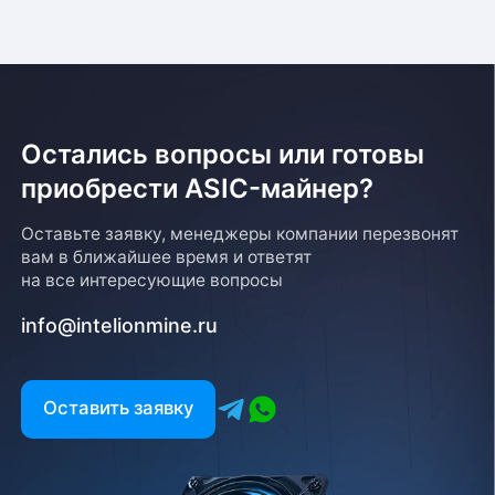
необходимо предоставить паспорт и квитанцию
об оплате. Сроки доставки уточняйте у менеджера
Остались вопросы или готовы
приобрести ASIC-майнер?
Возврат товара
Оставьте заявку, менеджеры компании перезвонят
вам в ближайшее время и ответят
Для того, чтобы оформить возврат товара, клиенту
на все интересующие вопросы
необходимо связаться с менеджером, который
оформлял покупку. Возврат товара производится
info@intelionmine.ru
в соответствии с регламентом Компании после
проверки оборудования
Есть вопрос?
Оставить заявку
Заполните форму и мы свяжемся с вами в
ближайшее время