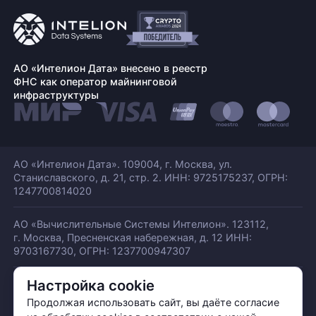
АО «Интелион Дата» внесено в реестр
ФНС как оператор майнинговой
инфраструктуры
АО «Интелион Дата». 109004, г. Москва, ул.
Станиславского,
д. 21, стр. 2. ИНН: 9725175237, ОГРН:
1247700814020
АО «Вычислительные Системы Интелион». 123112,
г. Москва, Пресненская набережная,
д. 12 ИНН:
9703167730, ОГРН: 1237700947307
Настройка cookie
© АО «ИНТЕЛИОН ДАТА» 2026
Политика обработки ПДн
Продолжая использовать сайт, вы даёте согласие
Политика конфиденциальности