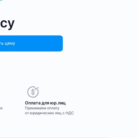
осу
ть цену
Оплата для юр.лиц
ми
Принимаем оплату
от юридических лиц с НДС