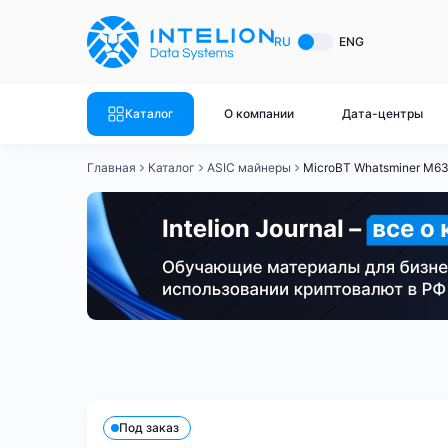
ASIC майнеры
Готовый 
RU
ENG
Готовый 
Bitmain
Готовый 
Каталог
О компании
Дата-центры
Готовый 
Whatsminer
Готовый 
Главная
Каталог
ASIC майнеры
MicroBT Whatsminer M6
Goldshell
Готовый 
Готовый 
Canaan
Готовый 
Готовый 
Innosilicon
Готовый 
Iceriver
Готовый 
Bitmain
Whatsminer
Antminer S21
Antminer S21
Готовый 
Смотреть весь каталог
Смотрет
Под заказ