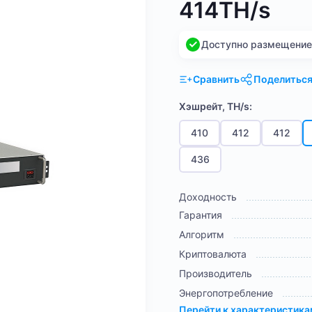
414TH/s
Доступно размещение н
Сравнить
Поделитьс
Хэшрейт, TH/s:
410
412
412
436
Доходность
Гарантия
Алгоритм
Криптовалюта
Производитель
Энергопотребление
Перейти к характеристик