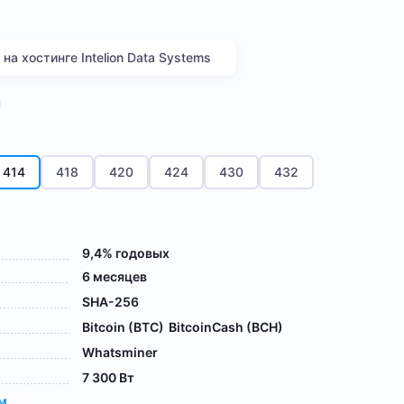
а хостинге Intelion Data Systems
я
414
418
420
424
430
432
9,4% годовых
6 месяцев
SHA-256
Bitcoin (BTC)
BitcoinCash (BCH)
Whatsminer
7 300 Вт
ам