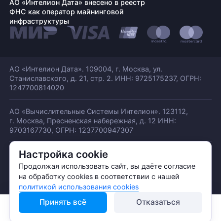
АО «Интелион Дата» внесено в реестр
ФНС как оператор майнинговой
инфраструктуры
АО «Интелион Дата». 109004, г. Москва, ул.
Станиславского,
д. 21, стр. 2. ИНН: 9725175237, ОГРН:
1247700814020
АО «Вычислительные Системы Интелион». 123112,
г. Москва, Пресненская набережная,
д. 12 ИНН:
9703167730, ОГРН: 1237700947307
Настройка cookie
© АО «ИНТЕЛИОН ДАТА» 2026
Политика обработки ПДн
Продолжая использовать сайт, вы даёте согласие
Политика конфиденциальности
на обработку cookies в соответствии с нашей
Политика использования куки
политикой использования cookies
Принять всё
Отказаться