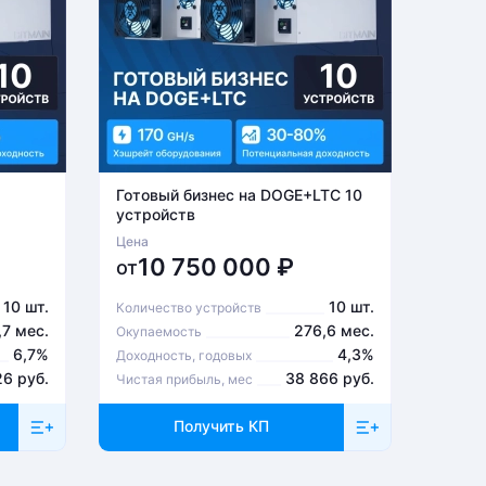
Готовый бизнес на DOGE+LTC 10
Готов
устройств
устро
Цена
Цена
10 750 000
₽
6
от
от
10 шт.
10 шт.
Количество устройств
Количе
,7 мес.
276,6 мес.
Окупаемость
Окупа
6,7%
4,3%
Доходность, годовых
Доходн
26 руб.
38 866 руб.
Чистая прибыль, мес
Чистая
Получить КП