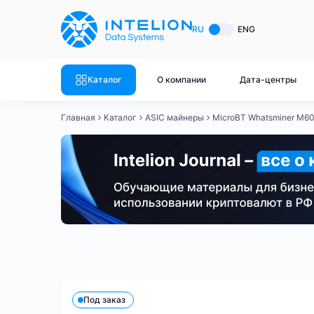
ASIC майнеры
Готовый 
RU
ENG
Готовый 
Bitmain
Готовый 
Каталог
О компании
Дата-центры
Готовый 
Whatsminer
Готовый 
Главная
Каталог
ASIC майнеры
MicroBT Whatsminer M60
Goldshell
Готовый 
Готовый 
Canaan
Готовый 
Готовый 
Innosilicon
Готовый 
Iceriver
Готовый 
Bitmain
Whatsminer
Antminer S21
Antminer S21
Готовый 
Смотреть весь каталог
Смотрет
Под заказ