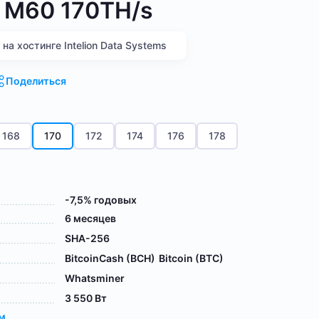
 M60 170TH/s
а хостинге Intelion Data Systems
Поделиться
168
170
172
174
176
178
-7,5% годовых
6 месяцев
SHA-256
BitcoinCash (BCH)
Bitcoin (BTC)
Whatsminer
3 550 Вт
ам