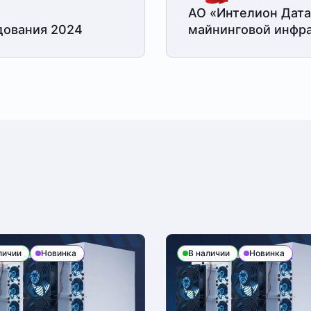
АО «Интелион Дата
дования 2024
майнинговой
инфра
личии
Новинка
В наличии
Новинка