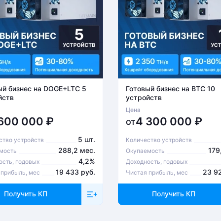
ый бизнес на DOGE+LTC 5
Готовый бизнес на BTC 10
йств
устройств
Цена
 600 000
₽
4 300 000
₽
от
5 шт.
ство устройств
Количество устройств
288,2 мес.
179
мость
Окупаемость
4,2%
ость, годовых
Доходность, годовых
19 433 руб.
23 9
 прибыль, мес
Чистая прибыль, мес
Получить КП
Получить КП