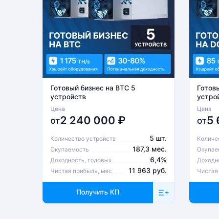
Готовый бизнес на BTC 5
Готов
устройств
устро
Цена
Цена
2 240 000
₽
5
от
от
5 шт.
Количество устройств
Количе
187,3 мес.
Окупаемость
Окупае
6,4%
Доходность, годовых
Доходн
11 963 руб.
Чистая прибыль, мес
Чистая
Получить КП