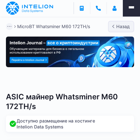
MicroBT Whatsminer M60 172TH/s
Назад
Bitmain
Whatsminer
Antminer S21
Antminer S2
ASIC майнер Whatsminer M60
172TH/s
Доступно размещение на хостинге
Intelion Data Systems