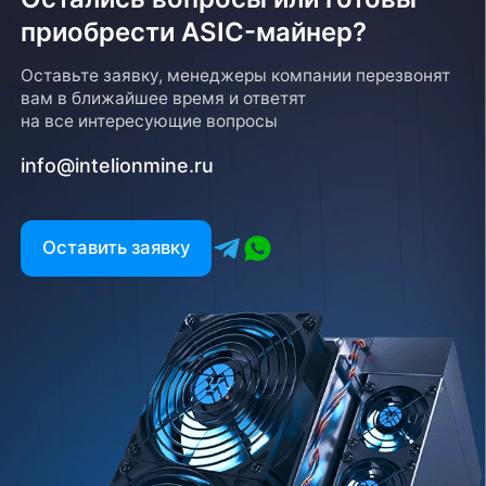
приобрести ASIC-майнер?
Возврат товара
Оставьте заявку, менеджеры компании перезвонят
вам в ближайшее время и ответят
Для того, чтобы оформить возврат товара, клиенту
на все интересующие вопросы
необходимо связаться с менеджером, который
оформлял покупку. Возврат товара производится
info@intelionmine.ru
в соответствии с регламентом Компании после
проверки оборудования
Есть вопрос?
Оставить заявку
Заполните форму и мы свяжемся с вами в
ближайшее время
Заказать звонок