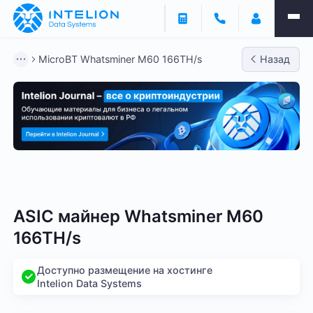
MicroBT Whatsminer M60 166TH/s
Назад
Bitmain
Whatsminer
Antminer S21
Antminer S2
ASIC майнер Whatsminer M60
166TH/s
Доступно размещение на хостинге
Intelion Data Systems