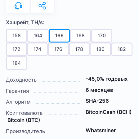
Хэшрейт, TH/s:
158
164
166
168
170
172
174
176
178
180
182
184
-45,0% годовых
Доходность
6 месяцев
Гарантия
SHA-256
Алгоритм
BitcoinCash (BCH)
Криптовалюта
Bitcoin (BTC)
Whatsminer
Производитель