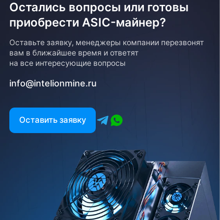
Остались вопросы или готовы
приобрести ASIC-майнер?
Возврат товара
Оставьте заявку, менеджеры компании перезвонят
вам в ближайшее время и ответят
Для того, чтобы оформить возврат товара, клиенту
на все интересующие вопросы
необходимо связаться с менеджером, который
оформлял покупку. Возврат товара производится
info@intelionmine.ru
в соответствии с регламентом Компании после
проверки оборудования
Есть вопрос?
Оставить заявку
Заполните форму и мы свяжемся с вами в
ближайшее время
Заказать звонок