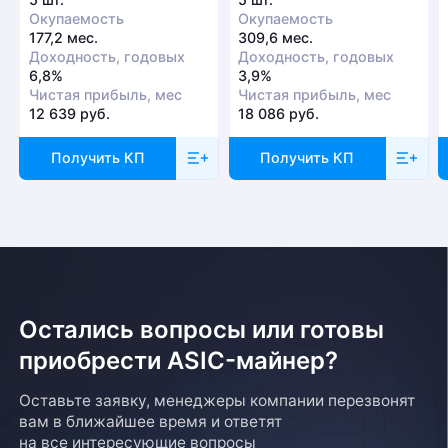
Окупаемость
Окупаемость
177,2 мес.
309,6 мес.
Доходность, годовых
Доходность, годовых
6,8%
3,9%
Чистая прибыль, мес
Чистая прибыль, мес
12 639 руб.
18 086 руб.
Получить КП
Получить КП
Остались вопросы или готовы
приобрести ASIC-майнер?
Оставьте заявку, менеджеры компании перезвонят
вам в ближайшее время и ответят
на все интересующие вопросы