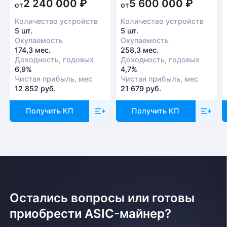
2 240 000
₽
5 600 000
₽
от
от
Количество устройств
Количество устройств
5 шт.
5 шт.
Окупаемость
Окупаемость
174,3 мес.
258,3 мес.
Доходность, годовых
Доходность, годовых
6,9%
4,7%
Чистая прибыль, мес
Чистая прибыль, мес
12 852 руб.
21 679 руб.
Получить КП
Получить КП
Остались вопросы или готовы
приобрести ASIC-майнер?