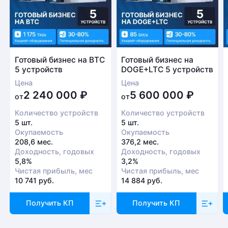
Готовый бизнес на BTC
Готовый бизнес на
5 устройств
DOGE+LTC 5 устройств
Цена
Цена
2 240 000
₽
5 600 000
₽
от
от
Количество устройств
Количество устройств
5 шт.
5 шт.
Окупаемость
Окупаемость
208,6 мес.
376,2 мес.
Доходность, годовых
Доходность, годовых
5,8%
3,2%
Чистая прибыль, мес
Чистая прибыль, мес
10 741 руб.
14 884 руб.
Получить КП
Получить КП