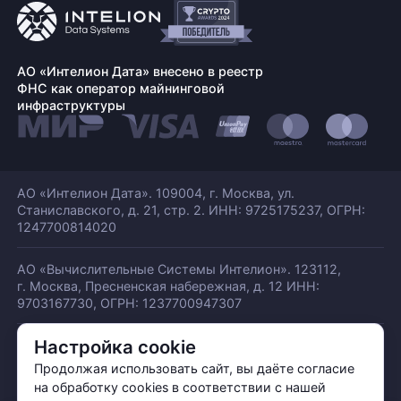
АО «Интелион Дата» внесено в реестр
ФНС как оператор майнинговой
инфраструктуры
АО «Интелион Дата». 109004, г. Москва, ул.
Станиславского,
д. 21, стр. 2. ИНН: 9725175237, ОГРН:
1247700814020
АО «Вычислительные Системы Интелион». 123112,
г. Москва, Пресненская набережная,
д. 12 ИНН:
9703167730, ОГРН: 1237700947307
Настройка cookie
© АО «ИНТЕЛИОН ДАТА» 2026
Политика обработки ПДн
Продолжая использовать сайт, вы даёте согласие
Политика конфиденциальности
на обработку cookies в соответствии с нашей
Политика использования куки