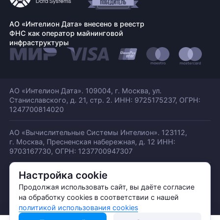
АО «Интелион Дата» внесено в реестр
ФНС как оператор майнинговой
инфраструктуры
АО «Интелион Дата». 109004, г. Москва, ул.
Станиславского,
д. 21, стр. 2. ИНН: 9725175237, ОГРН:
1247700814020
АО «Вычислительные Системы Интелион». 123112,
г. Москва, Пресненская набережная,
д. 12 ИНН:
9703167730, ОГРН: 1237700947307
Настройка cookie
© АО «ИНТЕЛИОН ДАТА» 2026
Политика обработки ПДн
Продолжая использовать сайт, вы даёте согласие
Политика конфиденциальности
на обработку cookies в соответствии с нашей
Политика использования куки
политикой использования cookies