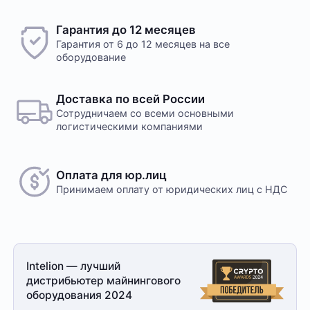
свяжется менеджер для уточнения деталей
доставки или размещения в одном из наших дата-
Желаете оставить отзыв?
Гарантия до 12 месяцев
центров
Нам важно знать ваше мнение о популярном
Гарантия от 6 до 12 месяцев на все
оборудовании для майнинга. Так мы улучшаем
оборудование
ассортимент нашего интернет-⁠магазина.
Оплата в офисе
Оставить отзыв
Оплата производится в офисе компании наличными
Доставка по всей России
в кассу компании. Доступна оплата сотруднику
Сотрудничаем со всеми основными
службы доставки при получении заказа. Доставка
логистическими компаниями
осуществляется транспортной компанией, условия
обговариваются индивидуально с менеджером
Оплата для юр.лиц
Принимаем оплату
от юридических лиц с НДС
Безналичный расчет
Это единственный способ оплаты в случае, если
Intelion — лучший
заказ оформляется на юридическое лицо.
дистрибьютер майнингового
При получении заказа необходимо иметь при себе
оборудования 2024
доверенность от организации-заказчика и паспорт