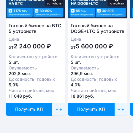
проверки оборудования
Есть вопрос?
Заполните форму и мы свяжемся с вами в
Готовый бизнес на BTC
Готовый бизнес на
5 устройств
DOGE+LTC 5 устройств
ближайшее время
Цена
Цена
Заказать звонок
2 240 000
₽
5 600 000
₽
от
от
Количество устройств
Количество устройств
5 шт.
5 шт.
Окупаемость
Окупаемость
202,8 мес.
296,9 мес.
Доходность, годовых
Доходность, годовых
5,9%
4,0%
Чистая прибыль, мес
Чистая прибыль, мес
11 048 руб.
18 861 руб.
Получить КП
Получить КП