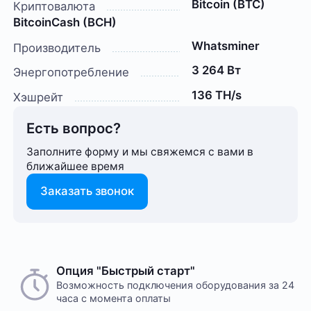
Bitcoin (BTC)
Криптовалюта
BitcoinCash (BCH)
Whatsminer
Производитель
3 264 Вт
Энергопотребление
136 TH/s
Хэшрейт
Есть вопрос?
Заполните форму и мы свяжемся с вами в
ближайшее время
Заказать звонок
Способ оплаты любого заказа вы можете выбрать
Опция "Быстрый старт"
На этот товар пока нет отзывов
при его оформлении. Оплата производится только
Возможность подключения оборудования за 24
часа с момента оплаты
в рублях. После подтверждения заказа, с вами