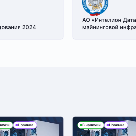
АО «Интелион Дата
дования 2024
майнинговой
инфра
личии
Новинка
В наличии
Новинка