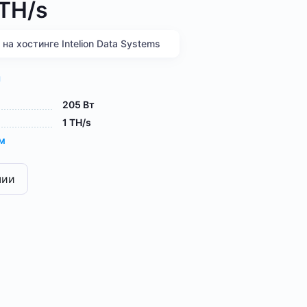
 TH/s
а хостинге Intelion Data Systems
я
205 Вт
1 TH/s
ам
чии