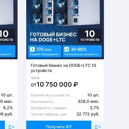
Готовый бизнес на DOGE+LTC 10
Готов
устройств
устро
Цена
Цена
10 750 000
₽
6
от
от
10 шт.
10 шт.
Количество устройств
Количе
,6 мес.
328,0 мес.
Окупаемость
Окупа
6,2%
3,7%
Доходность, годовых
Доходн
99 руб.
32 772 руб.
Чистая прибыль, мес
Чистая
Получить КП