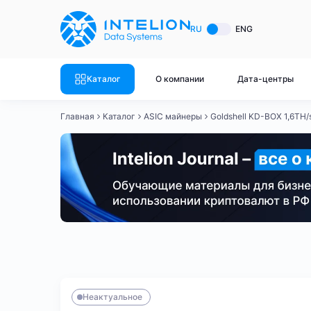
ASIC майнеры
Готовый 
RU
ENG
Готовый 
Bitmain
Готовый 
Каталог
О компании
Дата-центры
Готовый 
Whatsminer
Готовый 
Главная
Каталог
ASIC майнеры
Goldshell KD-BOX 1,6TH/
Goldshell
Готовый 
Готовый 
Canaan
Готовый 
Готовый 
Innosilicon
Готовый 
Iceriver
Готовый 
Bitmain
Whatsminer
Antminer S21
Antminer S21
Готовый 
Смотреть весь каталог
Смотрет
Неактуальное