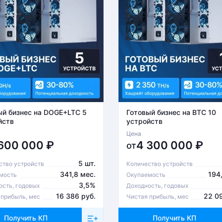
ый бизнес на DOGE+LTC 5
Готовый бизнес на BTC 10
йств
устройств
Цена
 600 000
₽
4 300 000
₽
от
5 шт.
ство устройств
Количество устройств
341,8 мес.
194
мость
Окупаемость
3,5%
ость, годовых
Доходность, годовых
16 386 руб.
22 0
 прибыль, мес
Чистая прибыль, мес
Получить КП
Получить КП