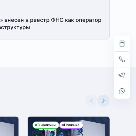
» внесен в реестр ФНС как оператор
структуры
В наличии
Новинка
В н