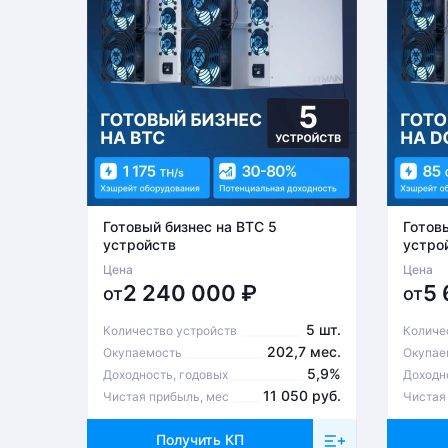
Готовый бизнес на BTC 5
Готов
устройств
устро
Цена
Цена
2 240 000
₽
5
от
от
5 шт.
Количество устройств
Количе
202,7 мес.
Окупаемость
Окупае
5,9%
Доходность, годовых
Доходн
11 050 руб.
Чистая прибыль, мес
Чистая
Получить КП