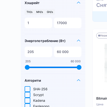
Хэшрейт
Сня
TH/s
MH/s
GH/s
Неак
Энергопотребление (Вт)
205
60 000
Алгоритм
SHA-256
Scrypt
Bitmai
Kadena
Цена
Eaglesong