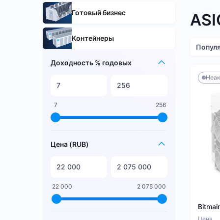
Готовый бизнес
ASI
Контейнеры
Попул
Доходность % годовых
Неак
7
256
Цена (RUB)
22 000
2 075 000
Bitmai
Цена