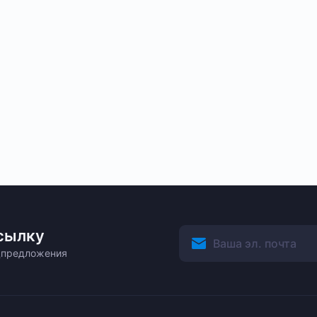
тия на всё оборудование;
сное обслуживание и поддержка в эксплуатации.
сылку
ецпредложения