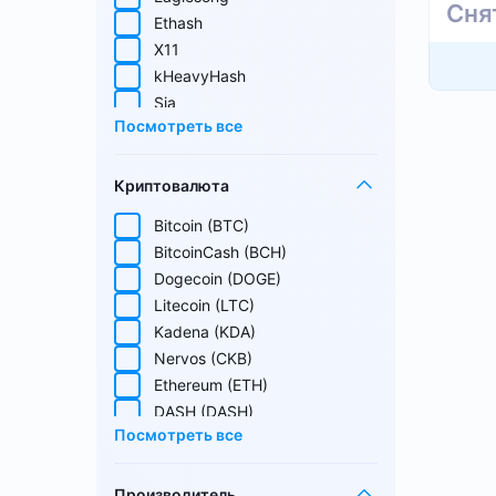
Сня
Ethash
X11
kHeavyHash
Sia
Посмотреть все
Equihash
Blake (14r)
Криптовалюта
Handshake
Lyra2REv2
Bitcoin (BTC)
Cuckatoo31
BitcoinCash (BCH)
Randomx
Dogecoin (DOGE)
SHA512256d
Litecoin (LTC)
Ethash4G
Kadena (KDA)
Nervos (CKB)
Ethereum (ETH)
DASH (DASH)
Посмотреть все
EthereumPoW (ETHW)
Kaspa (KAS)
Производитель