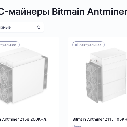
C-майнеры Bitmain Antmine
ярные
туальное
Неактуальное
n Antminer Z15e 200KH/s
Bitmain Antminer Z11J 105KH
Цена