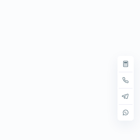
т, необходимый для стабильного
 позволяют снизить
тацию, оснащены системами
печивая гибкость и стабильность
и майнинговые фермы, позволяя