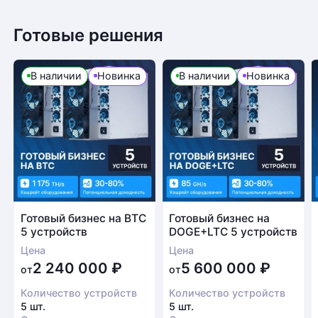
Готовые решения
Возврат товара
В наличии
Новинка
В наличии
Новинка
Для того, чтобы оформить возврат товара, клиенту
необходимо связаться с менеджером, который
оформлял покупку. Возврат товара производится
в соответствии с регламентом Компании после
проверки оборудования
Есть вопрос?
Заполните форму и мы свяжемся с вами в
Готовый бизнес на BTC
Готовый бизнес на
5 устройств
DOGE+LTC 5 устройств
ближайшее время
Цена
Цена
Заказать звонок
2 240 000
₽
5 600 000
₽
от
от
Количество устройств
Количество устройств
5 шт.
5 шт.