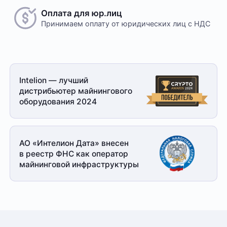
Оплата для юр.лиц
Принимаем оплату
от юридических лиц с НДС
Безналичный расчет
Это единственный способ оплаты в случае, если
Intelion — лучший
заказ оформляется на юридическое лицо.
дистрибьютер майнингового
При получении заказа необходимо иметь при себе
оборудования 2024
доверенность от организации-заказчика и паспорт
для удостоверения личности
Доставка
АО «Интелион Дата» внесен
в реестр ФНС как оператор
Отправка товара осуществляется с понедельника
майнинговой
инфраструктуры
по пятницу с 10-00 до 19-00. При получении товара
необходимо предоставить паспорт и квитанцию
об оплате. Сроки доставки уточняйте у менеджера