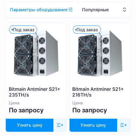
Цена (RUB)
Популярные
Параметры оборудования
Под заказ
Под заказ
0
2 081 000
Хэшрейт
TH/s
MH/s
GH/s
Bitmain Antminer S21+
Bitmain Antminer S21+
235TH/s
216TH/s
Цена
Цена
По запросу
По запросу
Узнать цену
Узнать цену
Энергопотребление (Вт)