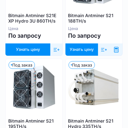
Whatsminer
Выбрать все
Handshake (HNS)
Canaan
Bitmain Antminer S21E
Bitmain Antminer S21
Monacoin (MONA)
Iceriver
XP Hydro 3U 860TH/s
188TH/s
MWC-CT31 (MWC)
Innosilicon
Цена
Цена
Salvium (SAL)
По запросу
По запросу
iPollo
Radiant (RXD)
FusionSilicon
Bitcoin SV (BSV)
Узнать цену
Узнать цену
Dayun
Monero (XMR)
Посмотреть все
iBeLink
Под заказ
Под заказ
Ebang
Применить фильтры
Сбросить
Bitmain Antminer S21
Bitmain Antminer S21
195TH/s
Hydro 335TH/s