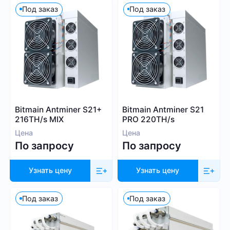
Под заказ
Под заказ
30
60 000
Алгоритм
SHA-256
Bitmain Antminer S21+
Bitmain Antminer S21
216TH/s MIX
PRO 220TH/s
Scrypt
Цена
Цена
Kadena
По запросу
По запросу
Eaglesong
Ethash
Узнать цену
Узнать цену
X11
kHeavyHash
Под заказ
Под заказ
Sia
Посмотреть все
Equihash