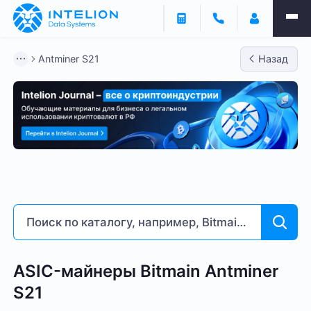
Фильтры
Antminer S21
Назад
ASIC майнеры
Готовый бизнес
Контейнеры
Antminer S21
Bitmain
Whatsminer
Antminer S2
Доходность % годовых
6
263
ASIC-майнеры Bitmain Antminer
S21