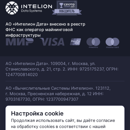
АО «Интелион Дата» внесено в реестр
ФНС как оператор майнинговой
инфраструктуры
АО «Интелион Дата». 109004, г. Москва, ул.
Станиславского,
д. 21, стр. 2. ИНН: 9725175237, ОГРН:
1247700814020
АО «Вычислительные Системы Интелион». 123112,
г. Москва, Пресненская набережная,
д. 12 ИНН:
9703167730, ОГРН: 1237700947307
Настройка cookie
© АО «ИНТЕЛИОН ДАТА» 2026
Политика обработки ПДн
Продолжая использовать сайт, вы даёте согласие
Политика конфиденциальности
на обработку cookies в соответствии с нашей
Политика использования куки