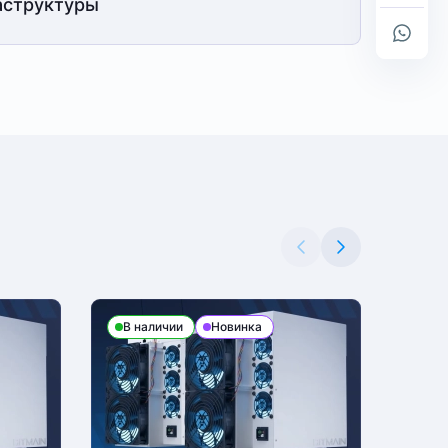
структуры
В наличии
Новинка
В н