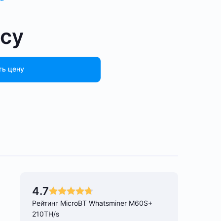
осу
ть цену
4.7
Рейтинг MicroBT Whatsminer M60S+
210TH/s