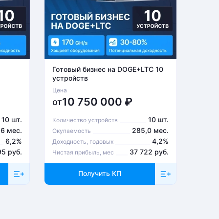
Готовый бизнес на DOGE+LTC 10
Готов
устройств
устро
Цена
Цена
10 750 000
₽
6
от
от
10 шт.
10 шт.
Количество устройств
Количе
,6 мес.
285,0 мес.
Окупаемость
Окупа
6,2%
4,2%
Доходность, годовых
Доходн
95 руб.
37 722 руб.
Чистая прибыль, мес
Чистая
Получить КП