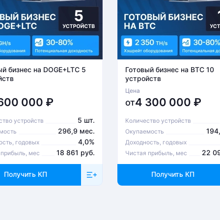
ый бизнес на DOGE+LTC 5
Готовый бизнес на BTC 10
йств
устройств
Цена
 600 000
₽
4 300 000
₽
от
5 шт.
ство устройств
Количество устройств
296,9 мес.
194
мость
Окупаемость
4,0%
ость, годовых
Доходность, годовых
18 861 руб.
22 0
 прибыль, мес
Чистая прибыль, мес
Получить КП
Получить КП