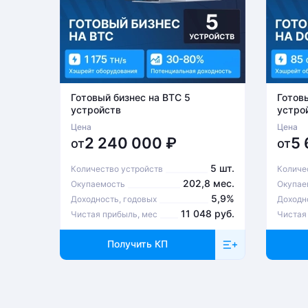
Готовый бизнес на BTC 5
Готов
устройств
устро
Цена
Цена
2 240 000
₽
5
от
от
5 шт.
Количество устройств
Количе
202,8 мес.
Окупаемость
Окупае
5,9%
Доходность, годовых
Доходн
11 048 руб.
Чистая прибыль, мес
Чистая
Получить КП