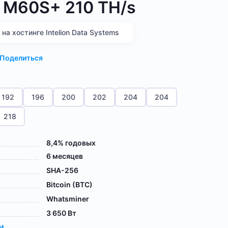
 M60S+ 210 TH/s
а хостинге Intelion Data Systems
Поделиться
192
196
200
202
204
204
218
8,4% годовых
6 месяцев
SHA-256
Bitcoin (BTC)
Whatsminer
3 650 Вт
ам