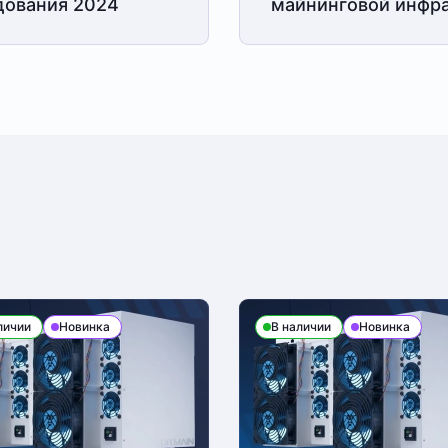
дования 2024
майнинговой
инфра
личии
Новинка
В наличии
Новинка