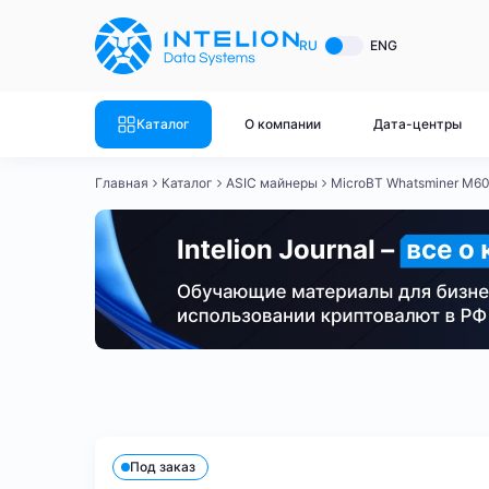
ASIC майнеры
Готовый 
RU
ENG
Готовый 
Bitmain
Готовый 
Каталог
О компании
Дата-центры
Готовый 
Whatsminer
Готовый 
Главная
Каталог
ASIC майнеры
MicroBT Whatsminer M6
Goldshell
Готовый 
Готовый 
Canaan
Готовый 
Готовый 
Innosilicon
Готовый 
Iceriver
Готовый 
Bitmain
Whatsminer
Antminer S21
Antminer S21
Готовый 
Смотреть весь каталог
Смотрет
Под заказ