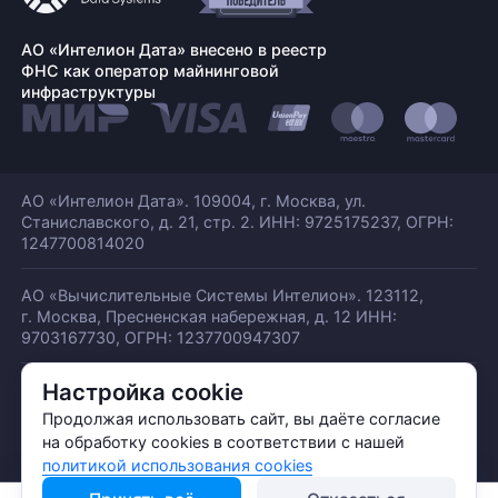
АО «Интелион Дата» внесено в реестр
ФНС как оператор майнинговой
инфраструктуры
АО «Интелион Дата». 109004, г. Москва, ул.
Станиславского,
д. 21, стр. 2. ИНН: 9725175237, ОГРН:
1247700814020
АО «Вычислительные Системы Интелион». 123112,
г. Москва, Пресненская набережная,
д. 12 ИНН:
9703167730, ОГРН: 1237700947307
Настройка cookie
© АО «ИНТЕЛИОН ДАТА» 2026
Политика обработки ПДн
Продолжая использовать сайт, вы даёте согласие
Политика конфиденциальности
на обработку cookies в соответствии с нашей
Политика использования куки
политикой использования cookies