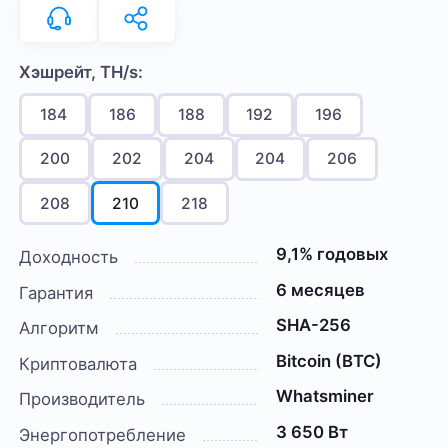
Хэшрейт, TH/s:
184
186
188
192
196
200
202
204
204
206
208
210
218
9,1% годовых
Доходность
6 месяцев
Гарантия
SHA-256
Алгоритм
Bitcoin (BTC)
Криптовалюта
Whatsminer
Производитель
3 650 Вт
Энергопотребление