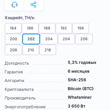
Хэшрейт, TH/s:
184
186
188
192
196
200
202
204
204
206
208
210
218
5,3% годовых
Доходность
6 месяцев
Гарантия
SHA-256
Алгоритм
Bitcoin (BTC)
Криптовалюта
Whatsminer
Производитель
3 650 Вт
Энергопотребление