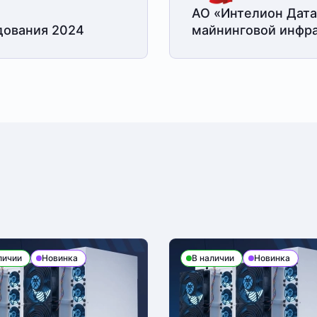
АО «Интелион Дата
дования 2024
майнинговой
инфра
личии
Новинка
В наличии
Новинка