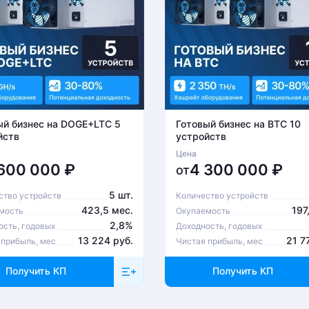
ый бизнес на DOGE+LTC 5
Готовый бизнес на BTC 10
йств
устройств
Цена
 600 000
₽
4 300 000
₽
от
5 шт.
ство устройств
Количество устройств
423,5 мес.
197
мость
Окупаемость
2,8%
ость, годовых
Доходность, годовых
13 224 руб.
21 7
 прибыль, мес
Чистая прибыль, мес
Получить КП
Получить КП