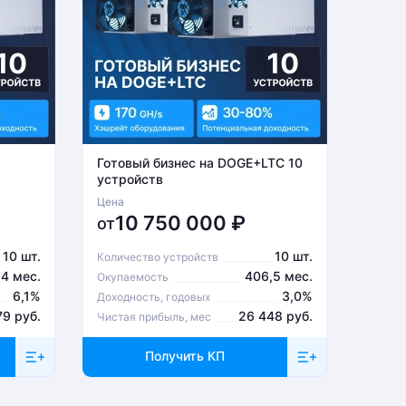
Готовый бизнес на DOGE+LTC 10
Готов
устройств
устро
Цена
Цена
10 750 000
₽
6
от
от
10 шт.
10 шт.
Количество устройств
Количе
,4 мес.
406,5 мес.
Окупаемость
Окупа
6,1%
3,0%
Доходность, годовых
Доходн
79 руб.
26 448 руб.
Чистая прибыль, мес
Чистая
Получить КП