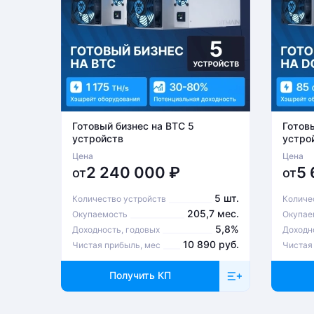
Готовый бизнес на BTC 5
Готов
устройств
устро
Цена
Цена
2 240 000
₽
5
от
от
5 шт.
Количество устройств
Количе
205,7 мес.
Окупаемость
Окупае
5,8%
Доходность, годовых
Доходн
10 890 руб.
Чистая прибыль, мес
Чистая
Получить КП