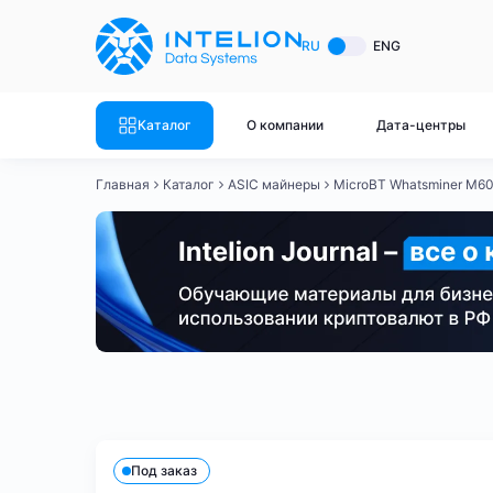
ASIC майнеры
Готовый 
RU
ENG
Готовый 
Bitmain
Готовый 
Каталог
О компании
Дата-центры
Готовый 
Whatsminer
Готовый 
Главная
Каталог
ASIC майнеры
MicroBT Whatsminer M6
Goldshell
Готовый 
Готовый 
Canaan
Готовый 
Готовый 
Innosilicon
Готовый 
Iceriver
Готовый 
Bitmain
Whatsminer
Antminer S21
Antminer S21
Готовый 
Смотреть весь каталог
Смотрет
Под заказ