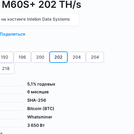
 M60S+ 202 TH/s
а хостинге Intelion Data Systems
Поделиться
192
196
200
202
204
204
218
5,1% годовых
6 месяцев
SHA-256
Bitcoin (BTC)
Whatsminer
3 650 Вт
ам