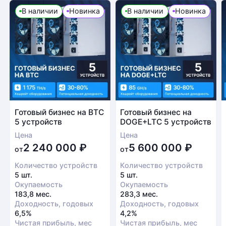
В наличии
Новинка
В наличии
Новинка
Готовый бизнес на BTC
Готовый бизнес на
5 устройств
DOGE+LTC 5 устройств
Цена
Цена
2 240 000
₽
5 600 000
₽
от
от
Количество устройств
Количество устройств
5 шт.
5 шт.
Окупаемость
Окупаемость
183,8 мес.
283,3 мес.
Доходность, годовых
Доходность, годовых
6,5%
4,2%
Чистая прибыль, мес
Чистая прибыль, мес