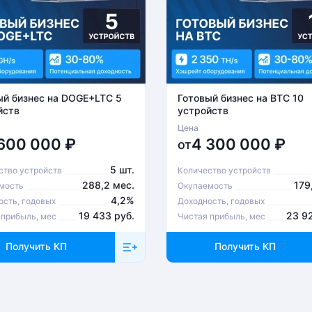
ый бизнес на DOGE+LTC 5
Готовый бизнес на BTC 10
йств
устройств
Цена
 600 000
₽
4 300 000
₽
от
5 шт.
ство устройств
Количество устройств
288,2 мес.
179
мость
Окупаемость
4,2%
ость, годовых
Доходность, годовых
19 433 руб.
23 9
 прибыль, мес
Чистая прибыль, мес
Получить КП
Получить КП