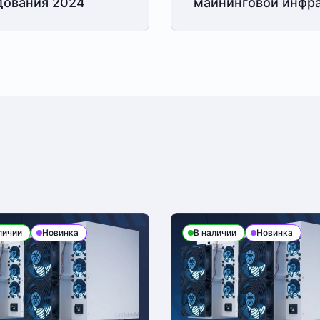
дования 2024
майнинговой
инфра
личии
Новинка
В наличии
Новинка