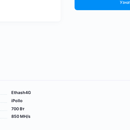
Узна
Ethash4G
iPollo
700 Вт
850 MH/s