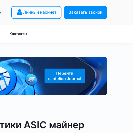
Личный кабинет
Заказать звонок
и
Майнинг с нуля
 HW5
Расчёт прибыли
Контакты
8
Академия Intelion
 HK3
Закон о майнинге
2
Словарь
 HD5
Вопрос-ответ
ейнеров
неры
Дорогие ASIC-майнеры
для Bitcoin
для KDA
iner M61
Antminer L9
Antminer L7
Antminer KS5
SHA-256
miner S21
Antminer T21
Antminer L9
от 200 TH/s
ый бизнес - BTC
Готовый бизнес - LTC
тики ASIC майнер