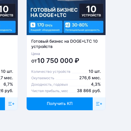
Готовый бизнес на DOGE+LTC 10
Готов
устройств
устро
Цена
Цена
10 750 000
₽
6
от
от
10 шт.
10 шт.
Количество устройств
Количе
,7 мес.
276,6 мес.
Окупаемость
Окупа
6,7%
4,3%
Доходность, годовых
Доходн
26 руб.
38 866 руб.
Чистая прибыль, мес
Чистая
Получить КП