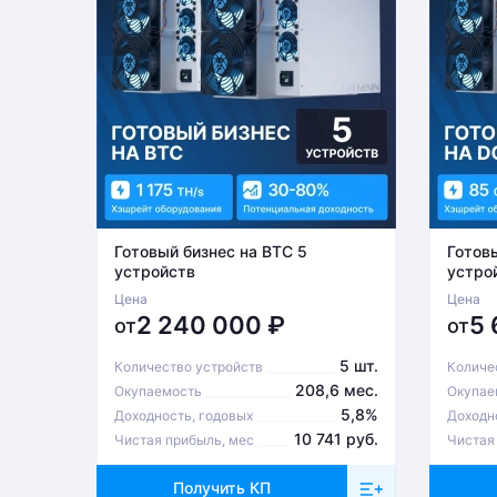
Готовый бизнес на BTC 5
Готов
устройств
устро
Цена
Цена
2 240 000
₽
5
от
от
5 шт.
Количество устройств
Количе
208,6 мес.
Окупаемость
Окупае
5,8%
Доходность, годовых
Доходн
10 741 руб.
Чистая прибыль, мес
Чистая
Получить КП