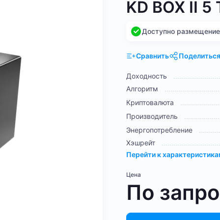
KD BOX II 5
Доступно размещение н
Сравнить
Поделитьс
Доходность
Алгоритм
Криптовалюта
Производитель
Энергопотребление
Хэшрейт
Перейти к характеристик
Цена
По запр