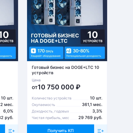
Готовый бизнес на DOGE+LTC 10
Готов
устройств
устро
Цена
Цена
10 750 000
₽
6
от
от
10 шт.
10 шт.
Количество устройств
Количе
2 мес.
361,1 мес.
Окупаемость
Окупа
6,0%
3,3%
Доходность, годовых
Доходн
82 руб.
29 769 руб.
Чистая прибыль, мес
Чистая
Получить КП