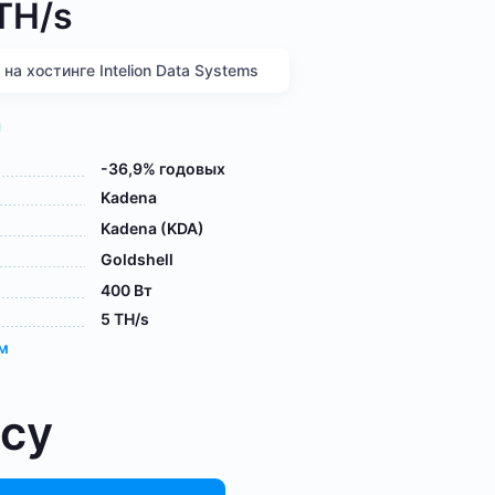
 TH/s
а хостинге Intelion Data Systems
я
-36,9% годовых
Kadena
Kadena (KDA)
Goldshell
400 Вт
5 TH/s
ам
осу