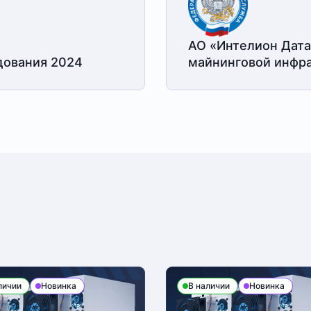
АО «Интелион Дата
дования 2024
майнинговой
инфра
личии
Новинка
В наличии
Новинка