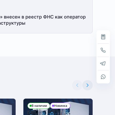
» внесен в реестр ФНС как оператор
структуры
В наличии
Новинка
В н