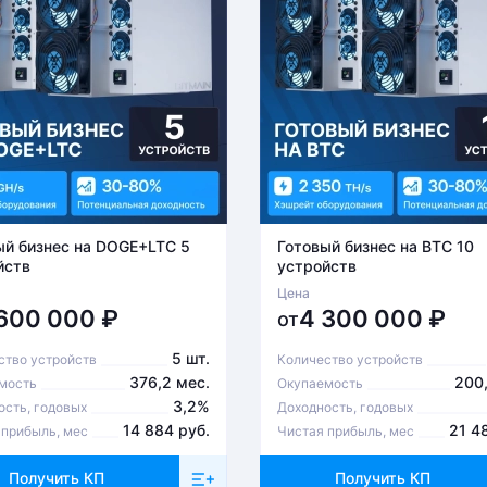
ый бизнес на DOGE+LTC 5
Готовый бизнес на BTC 10
йств
устройств
Цена
 600 000
₽
4 300 000
₽
от
5 шт.
ство устройств
Количество устройств
376,2 мес.
200,
мость
Окупаемость
3,2%
ость, годовых
Доходность, годовых
14 884 руб.
21 4
 прибыль, мес
Чистая прибыль, мес
Получить КП
Получить КП