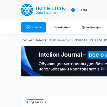
ASIC майнеры
Готовый 
RU
ENG
Готовый 
Bitmain
Готовый 
Каталог
О компании
Дата-центры
Готовый 
Whatsminer
Готовый 
Главная
Каталог
ASIC майнеры
Goldshell KD BOX II 5TH/
Goldshell
Готовый 
Готовый 
Canaan
Готовый 
Готовый 
Innosilicon
Готовый 
Iceriver
Готовый 
Bitmain
Whatsminer
Antminer S21
Antminer S21
Готовый 
Смотреть весь каталог
Смотрет
Под заказ