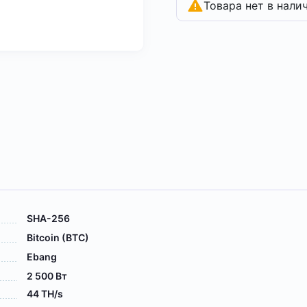
Товара нет в нали
SHA-256
Bitcoin (BTC)
Ebang
2 500 Вт
44 TH/s