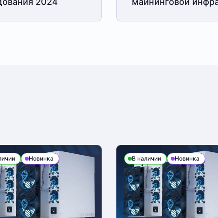
дования 2024
майнинговой
инфра
ется на юридическое лицо. При получении
и-заказчика и паспорт для удостоверения
10-00 до 19-00. При получении товара
ки доставки уточняйте у менеджера
личии
Новинка
В наличии
Новинка
о связаться с менеджером, который оформлял
ментом Компании после проверки оборудования