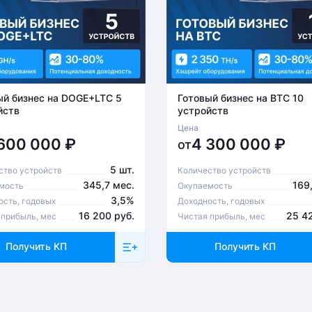
ый бизнес на DOGE+LTC 5
Готовый бизнес на BTC 10
йств
устройств
Цена
 600 000
₽
4 300 000
₽
от
5 шт.
ство устройств
Количество устройств
345,7 мес.
169
мость
Окупаемость
3,5%
ость, годовых
Доходность, годовых
16 200 руб.
25 4
 прибыль, мес
Чистая прибыль, мес
Получить КП
Получить КП