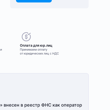
елаете оставить
Оплата для юр.лиц
тзыв?
ми
Принимаем оплату
м важно знать ваше мнение о
от юридических лиц с НДС
пулярном оборудовании для
сть вопрос?
йнинга. Так мы улучшаем
сортимент нашего
полните форму и мы свяжемся
ернет-⁠магазина.
вами в ближайшее время
Оставить отзыв
Заказать звонок
» внесен в реестр ФНС как оператор