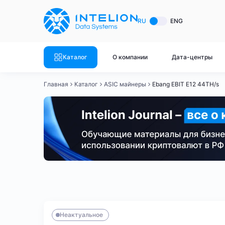
ASIC майнеры
Готовый 
RU
ENG
Готовый 
Bitmain
Готовый 
Каталог
О компании
Дата-центры
Готовый 
Whatsminer
Готовый 
Главная
Каталог
ASIC майнеры
Ebang EBIT E12 44TH/s
Goldshell
Готовый 
Готовый 
Canaan
Готовый 
Готовый 
Innosilicon
Готовый 
Iceriver
Готовый 
Bitmain
Whatsminer
Antminer S21
Antminer S21
Готовый 
Смотреть весь каталог
Смотрет
Неактуальное