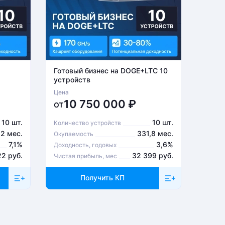
Готовый бизнес на DOGE+LTC 10
Готов
устройств
устро
Цена
Цена
10 750 000
₽
6
от
от
10 шт.
10 шт.
Количество устройств
Количе
,2 мес.
331,8 мес.
Окупаемость
Окупа
7,1%
3,6%
Доходность, годовых
Доходн
22 руб.
32 399 руб.
Чистая прибыль, мес
Чистая
Получить КП