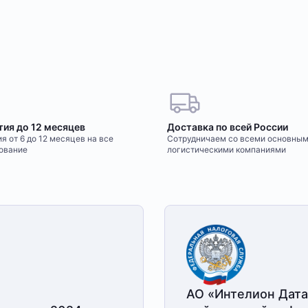
лении. Оплата производится только в рублях.
уточнения деталей доставки или размещения
Ж
тия до 12 месяцев
Доставка по всей России
о
я от 6 до 12 месяцев на все
Сотрудничаем со всеми основны
На
ование
логистическими компаниями
по
Е
ма
пании. Доступна оплата сотруднику службы
ас
За
нспортной компанией, условия обговариваются
инт
с 
АО «Интелион Дата