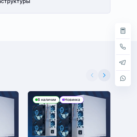
структуры
В наличии
Новинка
В н