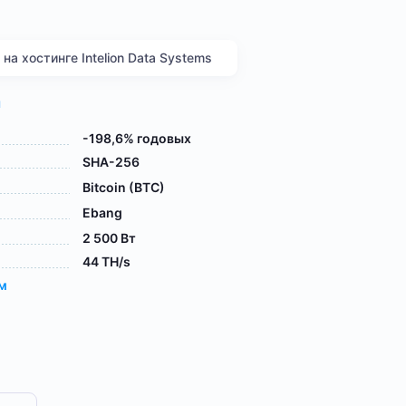
а хостинге Intelion Data Systems
я
-198,6% годовых
SHA-256
Bitcoin (BTC)
Ebang
2 500 Вт
44 TH/s
ам