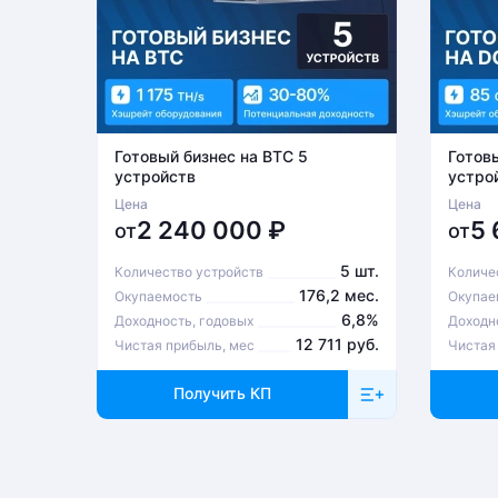
Готовый бизнес на BTC 5
Готов
устройств
устро
Цена
Цена
2 240 000
₽
5
от
от
5 шт.
Количество устройств
Количе
176,2 мес.
Окупаемость
Окупае
6,8%
Доходность, годовых
Доходн
12 711 руб.
Чистая прибыль, мес
Чистая
Получить КП