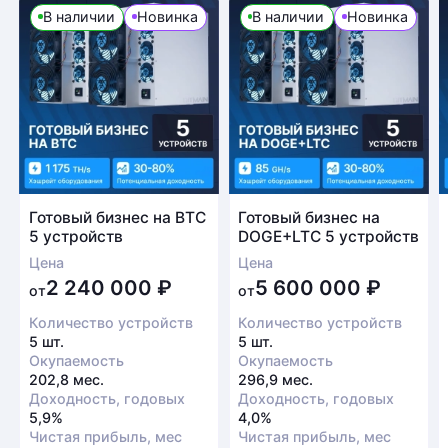
В наличии
Новинка
В наличии
Новинка
Готовый бизнес на BTC
Готовый бизнес на
5 устройств
DOGE+LTC 5 устройств
Цена
Цена
2 240 000
₽
5 600 000
₽
от
от
Количество устройств
Количество устройств
5 шт.
5 шт.
Окупаемость
Окупаемость
202,8 мес.
296,9 мес.
Доходность, годовых
Доходность, годовых
5,9%
4,0%
Чистая прибыль, мес
Чистая прибыль, мес