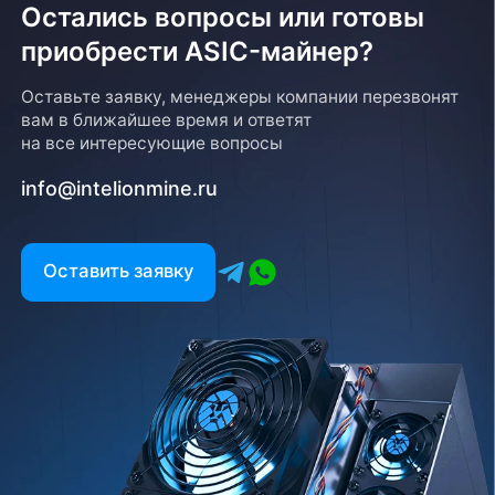
Остались вопросы или готовы
приобрести ASIC-майнер?
Возврат товара
Оставьте заявку, менеджеры компании перезвонят
вам в ближайшее время и ответят
Для того, чтобы оформить возврат товара, клиенту
на все интересующие вопросы
необходимо связаться с менеджером, который
оформлял покупку. Возврат товара производится
info@intelionmine.ru
в соответствии с регламентом Компании после
проверки оборудования
Есть вопрос?
Оставить заявку
Заполните форму и мы свяжемся с вами в
ближайшее время
Заказать звонок