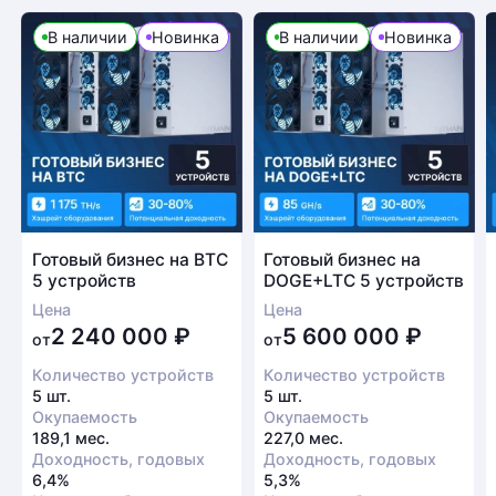
В наличии
Новинка
В наличии
Новинка
Готовый бизнес на BTC
Готовый бизнес на
5 устройств
DOGE+LTC 5 устройств
Цена
Цена
2 240 000
₽
5 600 000
₽
от
от
Количество устройств
Количество устройств
5 шт.
5 шт.
Окупаемость
Окупаемость
189,1 мес.
227,0 мес.
Доходность, годовых
Доходность, годовых
6,4%
5,3%